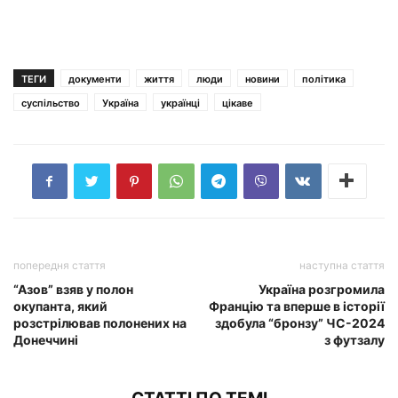
ТЕГИ
документи
життя
люди
новини
політика
суспільство
Україна
українці
цікаве
попередня стаття
наступна стаття
“Азов” взяв у полон
Україна розгромила
окупанта, який
Францію та вперше в історії
розстрілював полонених на
здобула “бронзу” ЧС-2024
Донеччині
з футзалу