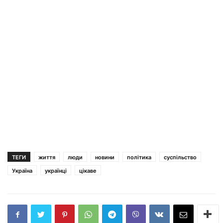
ТЕГИ
життя
люди
новини
політика
суспільство
Україна
українці
цікаве