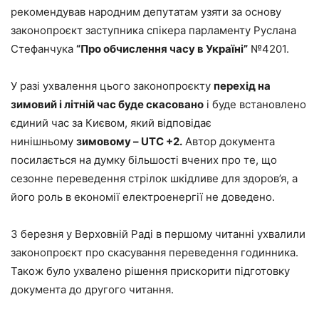
рекомендував народним депутатам узяти за основу
законопроєкт заступника спікера парламенту Руслана
Стефанчука
“Про обчислення часу в Україні”
№4201.
У разі ухвалення цього законопроєкту
перехід на
зимовий і літній час буде скасовано
і буде встановлено
єдиний час за Києвом, який відповідає
нинішньому
зимовому – UTC +2.
Автор документа
посилається на думку більшості вчених про те, що
сезонне переведення стрілок шкідливе для здоров’я, а
його роль в економії електроенергії не доведено.
3 березня у Верховній Раді в першому читанні ухвалили
законопроєкт про скасування переведення годинника.
Також було ухвалено рішення прискорити підготовку
документа до другого читання.