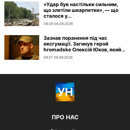
«Удар був настільки сильним,
що злетіли шкарпетки», — що
сталося у...
08:36 06.08.2026
Зазнав поранення під час
ексгумації. Загинув герой
hromadske Олексій Юков, який...
08:27 06.08.2026
ПРО НАС