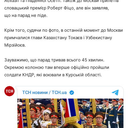
Абхазії та Південної Осетії. Також до Москви прилетів
словацький прем’єр Роберт Фіцо, але він заявляв,
що на парад не піде.
Крім того, судячи по фото, в останній момент до Москви
примчалися глави Казахстану Токаєв і Узбекистану
Мірзійоєв.
Зауважимо, що парад тривав всього 45 хвилин.
Окремою колоною там вперше офіційно пройшли
солдати КНДР, які воювали в Курській області.