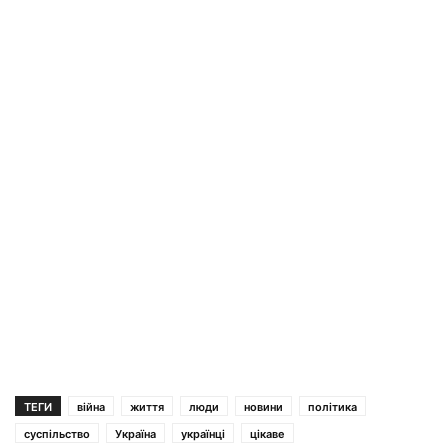
ТЕГИ
війна
життя
люди
новини
політика
суспільство
Україна
українці
цікаве