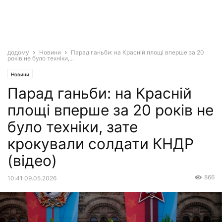
додому
Новини
Парад ганьби: на Красній площі вперше за 20
років не було техніки,...
Новини
Парад ганьби: на Красній
площі вперше за 20 років не
було техніки, зате
крокували солдати КНДР
(відео)
866
10:41 09.05.2026