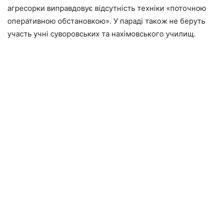
агресорки виправдовує відсутність техніки «поточною
оперативною обстановкою». У параді також не беруть
участь учні суворовських та нахімовського училищ.