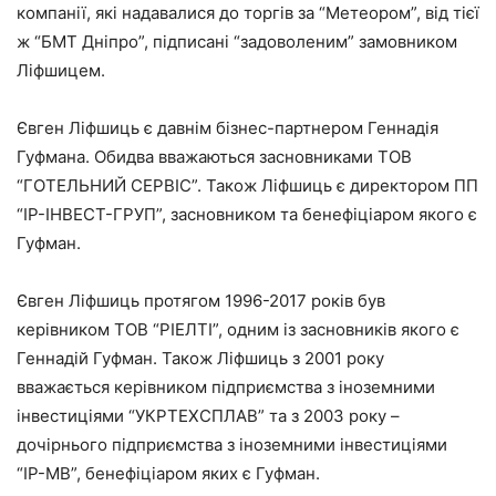
компанії, які надавалися до торгів за “Метеором”, від тієї
ж “БМТ Дніпро”, підписані “задоволеним” замовником
Ліфшицем.
Євген Ліфшиць є давнім бізнес-партнером Геннадія
Гуфмана. Обидва вважаються засновниками ТОВ
“ГОТЕЛЬНИЙ СЕРВІС”. Також Ліфшиць є директором ПП
“ІР-ІНВЕСТ-ГРУП”, засновником та бенефіціаром якого є
Гуфман.
Євген Ліфшиць протягом 1996-2017 років був
керівником ТОВ “РІЕЛТІ”, одним із засновників якого є
Геннадій Гуфман. Також Ліфшиць з 2001 року
вважається керівником підприємства з іноземними
інвестиціями “УКРТЕХСПЛАВ” та з 2003 року –
дочірнього підприємства з іноземними інвестиціями
“ІР-МВ”, бенефіціаром яких є Гуфман.