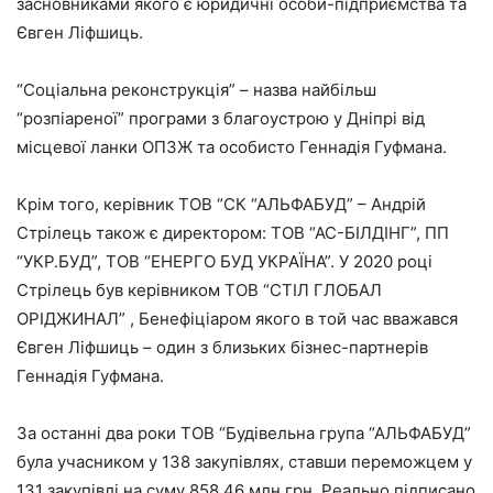
засновниками якого є юридичні особи-підприємства та
Євген Ліфшиць.
“Соціальна реконструкція” – назва найбільш
“розпіареної” програми з благоустрою у Дніпрі від
місцевої ланки ОПЗЖ та особисто Геннадія Гуфмана.
Крім того, керівник ТОВ “СК “АЛЬФАБУД” – Андрій
Стрілець також є директором: ТОВ “АС-БІЛДІНГ”, ПП
“УКР.БУД”, ТОВ “ЕНЕРГО БУД УКРАЇНА”. У 2020 році
Стрілець був керівником ТОВ “СТІЛ ГЛОБАЛ
ОРІДЖИНАЛ” , Бенефіціаром якого в той час вважався
Євген Ліфшиць – один з близьких бізнес-партнерів
Геннадія Гуфмана.
За останні два роки ТОВ “Будівельна група “АЛЬФАБУД”
була учасником у 138 закупівлях, ставши переможцем у
131 закупівлі на суму 858,46 млн грн. Реально підписано