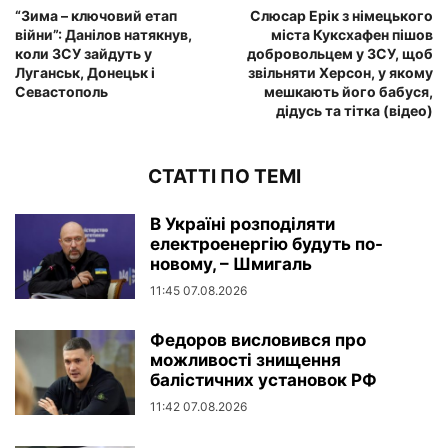
“Зима – ключовий етап
Слюсар Ерік з німецького
війни”: Данілов натякнув,
міста Куксхафен пішов
коли ЗСУ зайдуть у
добровольцем у ЗСУ, щоб
Луганськ, Донецьк і
звільняти Херсон, у якому
Севастополь
мешкають його бабуся,
дідусь та тітка (відео)
СТАТТІ ПО ТЕМІ
В Україні розподіляти
електроенергію будуть по-
новому, – Шмигаль
11:45 07.08.2026
Федоров висловився про
можливості знищення
балістичних установок РФ
11:42 07.08.2026