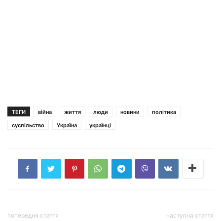
ТЕГИ
війна
життя
люди
новини
політика
суспільство
Україна
українці
попередня стаття
наступна стаття