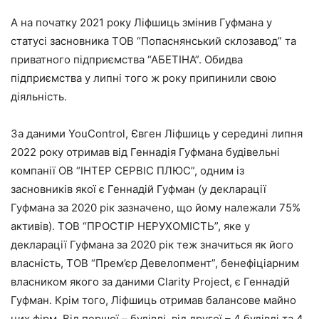
А на початку 2021 року Ліфшиць змінив Гуфмана у
статусі засновника ТОВ “Попаснянський склозавод” та
приватного підприємства “АБЕТІНА”. Обидва
підприємства у липні того ж року припинили свою
діяльність.
За даними YouControl, Євген Ліфшиць у середині липня
2022 року отримав від Геннадія Гуфмана будівельні
компанії ОВ “ІНТЕР СЕРВІС ПЛЮС”, одним із
засновників якої є Геннадій Гуфман (у декларації
Гуфмана за 2020 рік зазначено, що йому належали 75%
активів). ТОВ “ПРОСТІР НЕРУХОМІСТЬ”, яке у
декларації Гуфмана за 2020 рік теж значиться як його
власність, ТОВ “Прем’єр Девелопмент”, бенефіціарним
власником якого за даними Clarity Project, є Геннадій
Гуфман. Крім того, Ліфшиць отримав балансове майно
цих фірм. Від першої – будівлі, від другої – 4 будівлі та 4