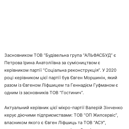
Засновником ТОВ “Будівельна група “АЛЬФАСБУД” є
Петрова Ірина Анатоліївна за сумісництвом є
керівником партії “Соціальна реконструкція”. У 2020
році керівником цієї партії був Євген Моршинін, який
разом із Євгеном Ліфшицем та Геннадієм Гуфманом є
одним із засновників ТОВ “Гостинич”.
Актуальний керівник цієї мікро-партії Валерій Зінченко
керує діючими підприємствами: ТОВ “ОП Жилсервіс”,
власником якого є Євген Ліфшиць та ТОВ “АСУ”,