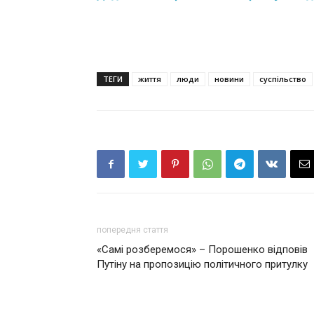
ТЕГИ
життя
люди
новини
суспільство
попередня стаття
«Самі розберемося» – Порошенко відповів
Путіну на пропозицію політичного притулку