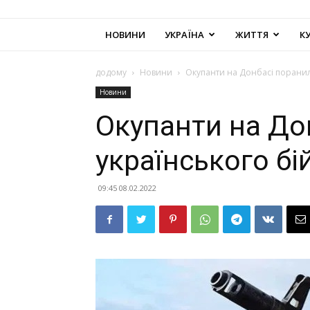
НОВИНИ
УКРАЇНА
ЖИТТЯ
К
додому
Новини
Окупанти на Донбасі поранил
Новини
Окупанти на До
українського бі
09:45 08.02.2022