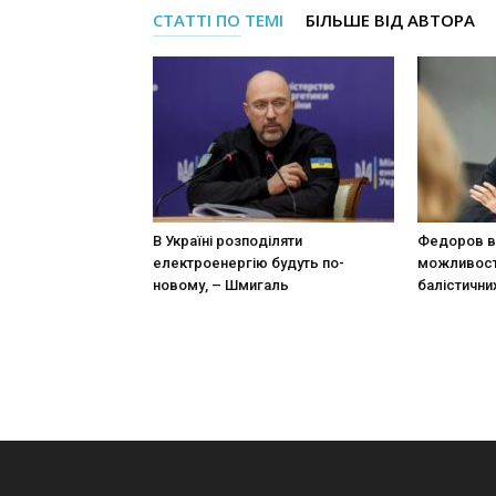
СТАТТІ ПО ТЕМІ
БІЛЬШЕ ВІД АВТОРА
В Україні розподіляти
Федоров в
електроенергію будуть по-
можливост
новому, – Шмигаль
балістични