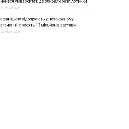
пинився університет, де збирали безпілотники
:59 07.08.2026
тефанішину підозрюють у незаконному
агаченні і просять 13 мільйонів застави
:42 06.08.2026