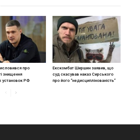
исловився про
Екскомбат Ширшин заявив, що
і знищення
суд скасував наказ Сирського
х установок РФ
про його “недисциплінованість”