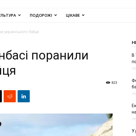
УЛЬТУРА
ПОДОРОЖІ
ЦІКАВЕ
и українського бійця
Н
нбасі поранили
В 
п
йця
11
Ф
823
б
11
Е
н
11
У 