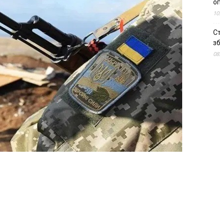
о
10
С
зб
08