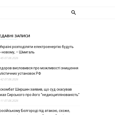
ЕДАВНІ ЗАПИСИ
Україні розподіляти електроенергію будуть
о-новому, – Шмигаль
:45 07.08.2026
едоров висловився про можливості знищення
алістичних установок РФ
:42 07.08.2026
кскомбат Ширшин заявив, що суд скасував
аказ Сирського про його “недисциплінованість”
:11 07.08.2026
російському Бєлгороді під атакою, схоже,