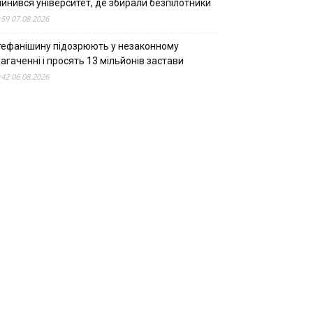
пинився університет, де збирали безпілотники
:59 07.08.2026
тефанішину підозрюють у незаконному
агаченні і просять 13 мільйонів застави
:42 06.08.2026