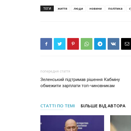
ТЕГИ
життя
люди
новини
політика
с
попередня стаття
Зеленський підтримав рішення Кабміну
обмежити зарплати топ-чиновникам
СТАТТІ ПО ТЕМІ
БІЛЬШЕ ВІД АВТОРА