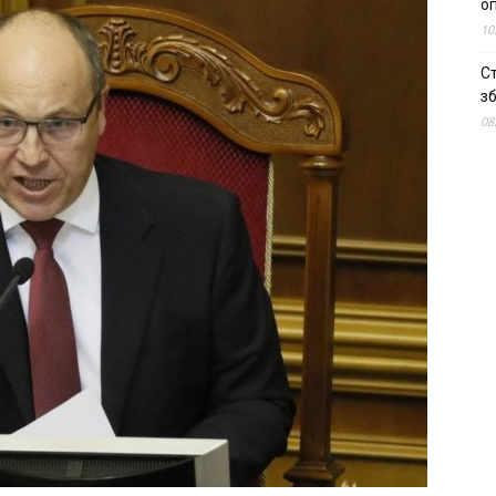
о
10
С
зб
08