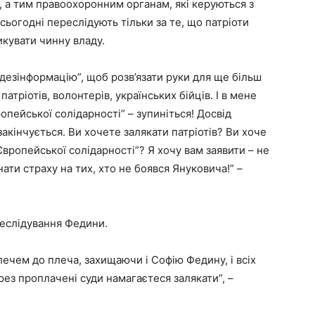
ї, а тим правоохоронним органам, які керуються з
сьогодні переслідують тільки за те, що патріоти
икувати чинну владу.
 дезінформацію”, щоб розв’язати руки для ще більш
тріотів, волонтерів, українських бійців. І в мене
опейської солідарності” – зупиніться! Досвід
кінчується. Ви хочете залякати патріотів? Ви хоче
вропейської солідарності”? Я хочу вам заявити – не
нати страху на тих, хто не боявся Януковича!” –
реслідування Федини.
плечем до плеча, захищаючи і Софію Федину, і всіх
ерез проплачені суди намагаєтеся залякати”, –