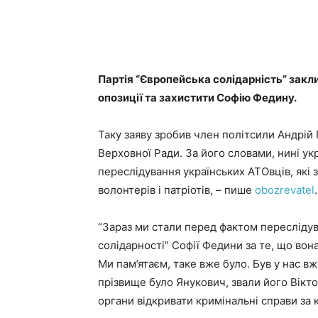
Партія “Європейська солідарність” закл
опозиції та захистити Софію Федину.
Таку заяву зробив член політсили Андрій П
Верховної Ради. За його словами, нині укр
переслідування українських АТОвців, які 
волонтерів і патріотів, – пише
obozrevatel
.
“Зараз ми стали перед фактом переслідув
солідарності” Софії Федини за те, що вон
Ми пам’ятаєм, таке вже було. Був у нас в
прізвище було Янукович, звали його Вікто
органи відкривати кримінальні справи за к