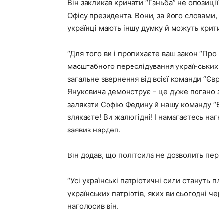
Він закликав кричати “Ганьба” не опозиці
Офісу президента. Вони, за його словами, 
українці мають іншу думку й можуть крит
“Для того ви і пропихаєте ваш закон “Про
масштабного переслідування українських па
загальне звернення від всієї команди “Євр
Януковича демонструє – це дуже погано за
залякати Софію Федину й нашу команду “Є
злякаєте! Ви жалюгідні! І намагаєтесь наг
заявив нардеп.
Він додав, що політсила не дозволить пе
“Усі українські патріотичні сили стануть 
українських патріотів, яких ви сьогодні ч
наголосив він.