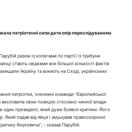
икала патріотичні сили дати опір переслідуванням
арубій разом із колегами по партії із трибуни
аїнці стають свідками все більшої кількості фактів
захищали Україну та воюють на Сході, українських
ання патріотки, членкині команди “Європейської
а висловила свою позицію стосовно чинної влади.
же один президент, який дуже боявся критики. Його
р. Який падав від яйця і змушував правоохоронні
ритику Януковича”, – сказав Парубій.