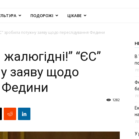
УЛЬТУРА
ПОДОРОЖІ
ЦІКАВЕ
 “ЄС” зробила потужну заяву щодо переслідування Федини
Н
 жалюгідні!” “ЄС”
В 
п
у заяву щодо
11
Ф
я Федини
б
11
1282
Е
н
11
У 