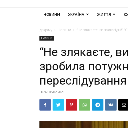
НОВИНИ
УКРАЇНА
ЖИТТЯ
К
додому
Новини
“Не злякаєте, ви жалюгідні!”
Новини
“Не злякаєте, ви
зробила потужн
переслідуванн
16:46 05.02.2020