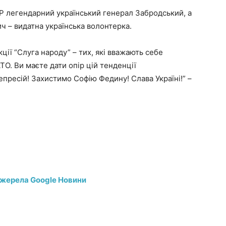
БР легендарний український генерал Забродський, а
ич – видатна українська волонтерка.
ції “Слуга народу” – тих, які вважають себе
 АТО. Ви маєте дати опір цій тенденції
епресій! Захистимо Софію Федину! Слава Україні!” –
джерела Google Новини