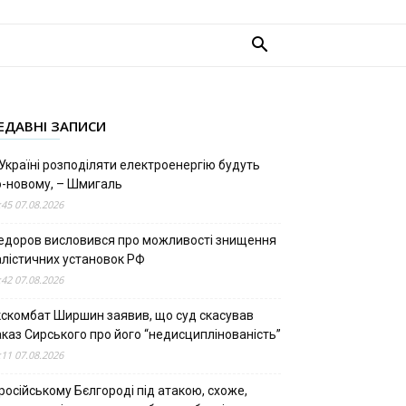
ЕДАВНІ ЗАПИСИ
Україні розподіляти електроенергію будуть
о-новому, – Шмигаль
:45 07.08.2026
едоров висловився про можливості знищення
алістичних установок РФ
:42 07.08.2026
кскомбат Ширшин заявив, що суд скасував
аказ Сирського про його “недисциплінованість”
:11 07.08.2026
російському Бєлгороді під атакою, схоже,