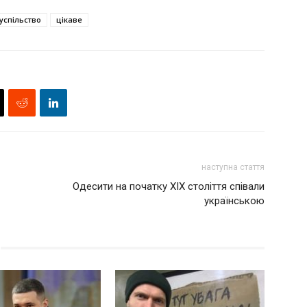
успільство
цікаве
наступна стаття
Одесити на початку ХІХ століття співали
українською