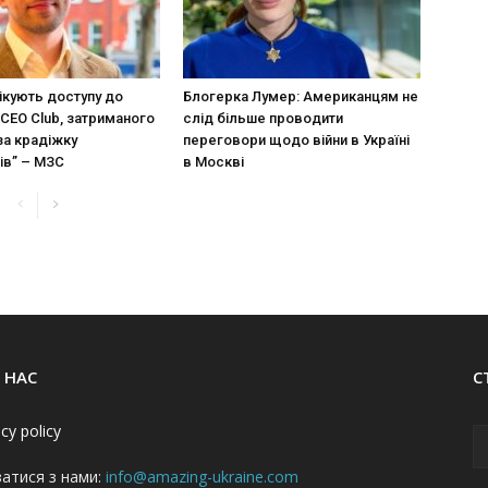
ікують доступу до
Блогерка Лумер: Американцям не
CEO Club, затриманого
слід більше проводити
за крадіжку
переговори щодо війни в Україні
ів” – МЗС
в Москві
 НАС
С
acy policy
затися з нами:
info@amazing-ukraine.com