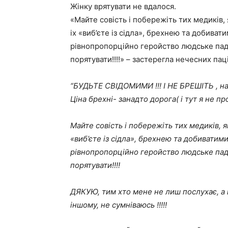
Жінку врятувати не вдалося.
«Майте совість і побережіть тих медиків, 
іх «виб’єте із сідла», брехнею та добива
рівнопропорційно геройство людське пада
порятувати!!!!» – застерегла нечесних паці
“БУДЬТЕ СВІДОМИМИ !!! І НЕ БРЕШІТЬ , на
Ціна брехні- занадто дорога( і тут я не про 
Майте совість і побережіть тих медиків, я
«виб’єте із сідла», брехнею та добиватим
рівнопропорційно геройство людське пада
порятувати!!!!
ДЯКУЮ, тим хто мене не лиш послухає, а ще
іншому, не сумніваюсь !!!!!