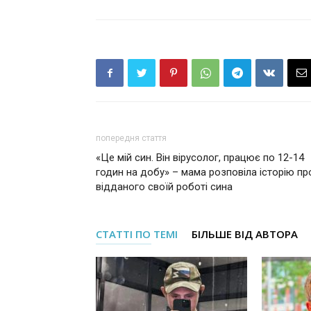
попередня стаття
«Це мій син. Він вірусолог, працює по 12-14
годин на добу» – мама розповіла історію пр
відданого своїй роботі сина
СТАТТІ ПО ТЕМІ
БІЛЬШЕ ВІД АВТОРА