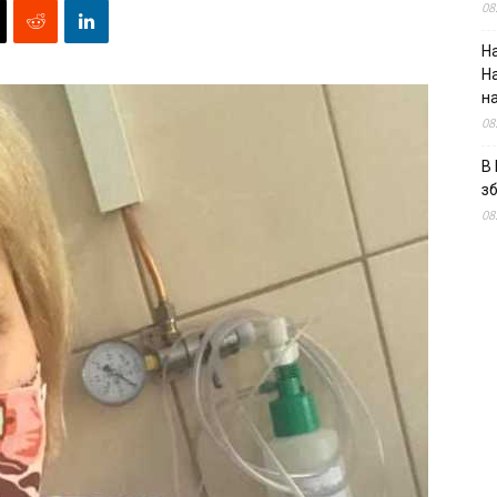
08
На
Н
н
08
В 
з
08