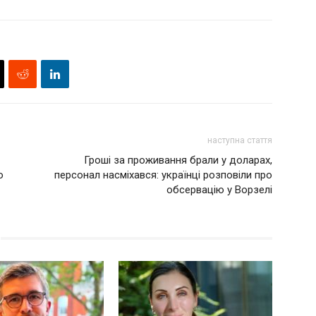
наступна стаття
Гроші за проживання брали у доларах,
о
персонал насміхався: українці розповіли про
обсервацію у Ворзелі