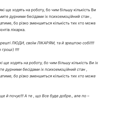
які ще ходять на роботу, бо чим більшу кількість Ви
тимите дурними бесідами іх психоемоційний стан ,
тиме, бо різко зменшиться кількість тих хто може
єнтів лікарка.
решті ЛЮДИ, своїм ЛІКАРЯМ, та й зрештою собі!!!!
гроші) !!!!
кі ще ходять на роботу, бо чим більшу кількість Ви іх
ите дурними бесідами іх психоемоційний стан ,
тиме, бо різко зменшиться кількість тих хто може
 й почує!!! А те , що Все буде добре., але по –