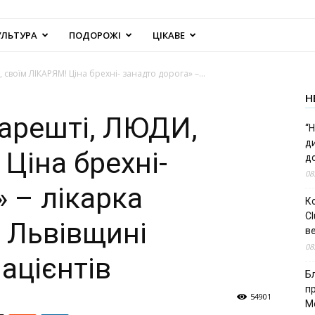
УЛЬТУРА
ПОДОРОЖІ
ЦІКАВЕ
своїм ЛІКАРЯМ! Ціна брехні- занадто дорога» –...
Н
нарешті, ЛЮДИ,
“Н
д
Ціна брехні-
до
08
 – лікарка
К
Cl
 Львівщині
в
08
ацієнтів
Б
п
54901
М