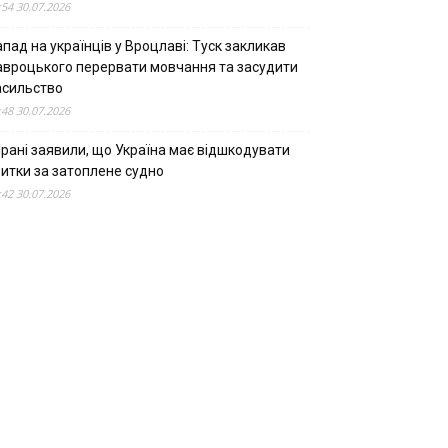
:54 30.07.2026
пад на українців у Вроцлаві: Туск закликав
авроцького перервати мовчання та засудити
асильство
:48 30.07.2026
Ірані заявили, що Україна має відшкодувати
битки за затоплене судно
:42 30.07.2026