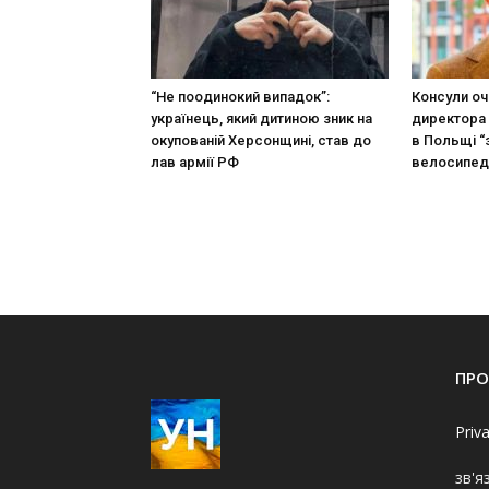
“Не поодинокий випадок”:
Консули оч
українець, який дитиною зник на
директора 
окупованій Херсонщині, став до
в Польщі “
лав армії РФ
велосипед
ПРО
Priv
зв'я