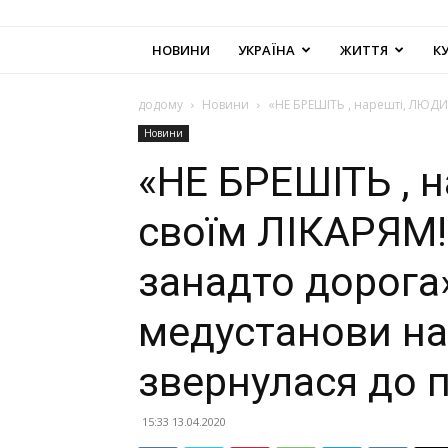
НОВИНИ
УКРАЇНА
ЖИТТЯ
К
додому
Новини
«НЕ БРЕШІТЬ , нарешті, ЛЮДИ, 
Новини
«НЕ БРЕШІТЬ , 
своїм ЛІКАРЯМ! 
занадто дорога»
медустанови на
звернулася до п
15:33 13.04.2020