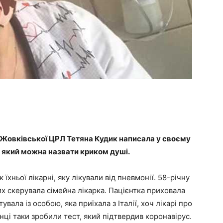
 Жовківської ЦРЛ Тетяна Кудик написала у своєму
 який можна назвати криком душі.
 їхньої лікарні, яку лікували від пневмонії. 58-річну
их скерувала сімейна лікарка. Пацієнтка приховала
вала із особою, яка приїхала з Італії, хоч лікарі про
нці таки зробили тест, який підтвердив коронавірус.