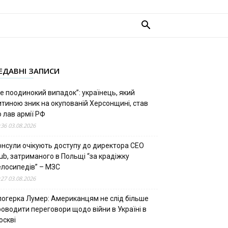
ЕДАВНІ ЗАПИСИ
е поодинокий випадок”: українець, який
итиною зник на окупованій Херсонщині, став
 лав армії РФ
:36 03.08.2026
онсули очікують доступу до директора CEO
ub, затриманого в Польщі “за крадіжку
елосипедів” – МЗС
:27 03.08.2026
логерка Лумер: Американцям не слід більше
роводити переговори щодо війни в Україні в
оскві