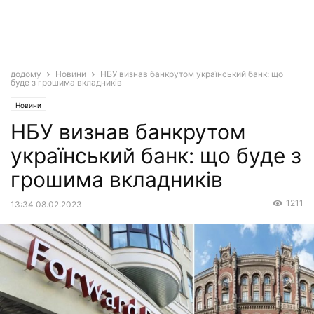
додому
Новини
НБУ визнав банкрутом український банк: що
буде з грошима вкладників
Новини
НБУ визнав банкрутом
український банк: що буде з
грошима вкладників
1211
13:34 08.02.2023