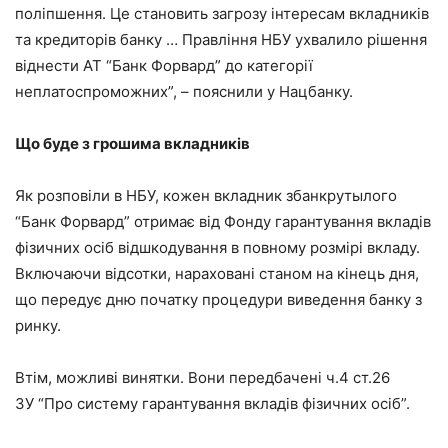
поліпшення. Це становить загрозу інтересам вкладників
та кредиторів банку … Правління НБУ ухвалило рішення
віднести АТ “Банк Форвард” до категорії
неплатоспроможних”, – пояснили у Нацбанку.
Що буде з грошима вкладників
Як розповіли в НБУ, кожен вкладник збанкрутылого
“Банк Форвард” отримає від Фонду гарантування вкладів
фізичних осіб відшкодування в повному розмірі вкладу.
Включаючи відсотки, нараховані станом на кінець дня,
що передує дню початку процедури виведення банку з
ринку.
Втім, можливі винятки. Вони передбачені ч.4 ст.26
ЗУ “Про систему гарантування вкладів фізичних осіб”.