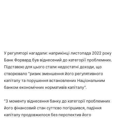
У регуляторі нагадали: наприкінці листопада 2022 року
Банк Форвард був віднесений до категорії проблемних.
Підставою для цього стали недостатні доходи, що
створювало “ризик зменшення його регулятивного
капіталу та порушення встановлених Національним
банком економічних нормативів капіталу”.
“З моменту віднесення банку до категорії проблемних
його фінансовий стан суттєво погіршився, падіння
капіталу продовжилося без перспектив його