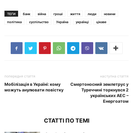
ТЕГИ
банк
війна
гроші
життя
люди
новини
політика
суспільство
Україна
українці
цікаве
попередня стаття
наступна стаття
Мобілізація в Україні: кому
Смертоносний землетрус у
можуть анулювати повістку
Туреччині торкнувся 2
українських АЕС –
Енергоатом
СТАТТІ ПО ТЕМІ