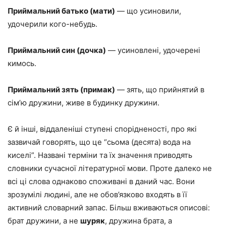
Приймальний батько (мати)
— що усиновили,
удочерили кого-небудь.
Приймальний син (дочка)
— усиновлені, удочерені
кимось.
Приймальний зять (примак)
— зять, що прийнятий в
сім’ю дружини, живе в будинку дружини.
Є й інші, віддаленіші ступені спорідненості, про які
зазвичай говорять, що це “сьома (десята) вода на
киселі”. Названі терміни та їх значення приводять
словники сучасної літературної мови. Проте далеко не
всі ці слова однаково споживані в даний час. Вони
зрозумілі людині, але не обов’язково входять в її
активний словарний запас. Більш вживаються описові:
брат дружини, а не
шуряк
, дружина брата, а