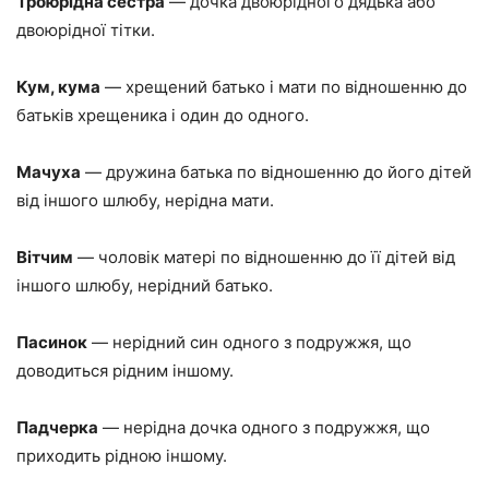
Троюрідна сестра
— дочка двоюрідного дядька або
двоюрідної тітки.
Кум, кума
— хрещений батько і мати по відношенню до
батьків хрещеника і один до одного.
Мачуха
— дружина батька по відношенню до його дітей
від іншого шлюбу, нерідна мати.
Вітчим
— чоловік матері по відношенню до її дітей від
іншого шлюбу, нерідний батько.
Пасинок
— нерідний син одного з подружжя, що
доводиться рідним іншому.
Падчерка
— нерідна дочка одного з подружжя, що
приходить рідною іншому.