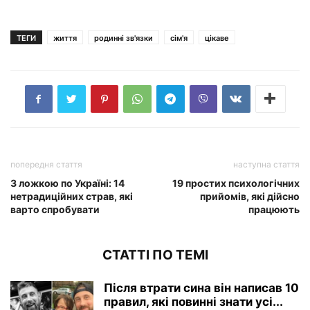
ТЕГИ
життя
родинні зв'язки
сім'я
цікаве
попередня стаття
наступна стаття
З ложкою по Україні: 14
19 простих психологічних
нетрадиційних страв, які
прийомів, які дійсно
варто спробувати
працюють
СТАТТІ ПО ТЕМІ
Після втрати сина він написав 10
правил, які повинні знати усі...