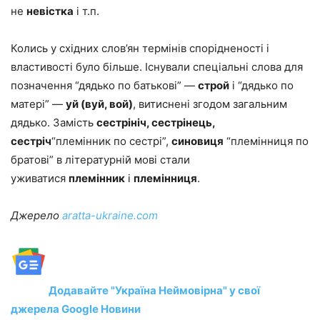
не
невістка
і т.п.
Колись у східних слов’ян термінів спорідненості і
властивості було більше. Існували спеціальні слова для
позначення “дядько по батькові” —
строй
і “дядько по
матері” —
уй (вуй, вой)
, витиснені згодом загальним
дядько. Замість
сестрініч, сестрінець,
сестріч
“племінник по сестрі”,
синовиця
“племінниця по
братові” в літературній мові стали
уживатися
племінник
і
племінниця
.
Джерело
aratta-ukraine.com
Додавайте "Україна Неймовірна" у свої
джерела Google Новини