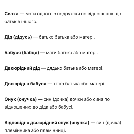
Сваха
— мати одного з подружжя по відношенню до
батьків іншого.
Дід (дідусь)
— батько батька або матері.
Бабуся (бабця)
— мати батька або матері.
Двоюрідний дід
— дядько батька або матері.
Двоюрідна бабуся
— тітка батька або матері.
Онук (онучка)
— син (дочка) дочки або сина по
відношенню до діда або бабусі.
Відповідно двоюрідний онук (онучка)
— син (дочка)
племінника або племінниці.