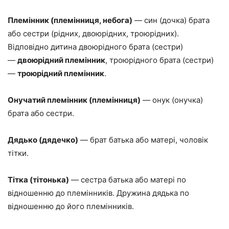
Племінник (племінниця, небога)
— син (дочка) брата
або сестри (рідних, двоюрідних, троюрідних).
Відповідно дитина двоюрідного брата (сестри)
—
двоюрідний племінник
, троюрідного брата (сестри)
—
троюрідний племінник
.
Онучатий племінник (племінниця)
— онук (онучка)
брата або сестри.
Дядько (дядечко)
— брат батька або матері, чоловік
тітки.
Тітка (тітонька)
— сестра батька або матері по
відношенню до племінників. Дружина дядька по
відношенню до його племінників.