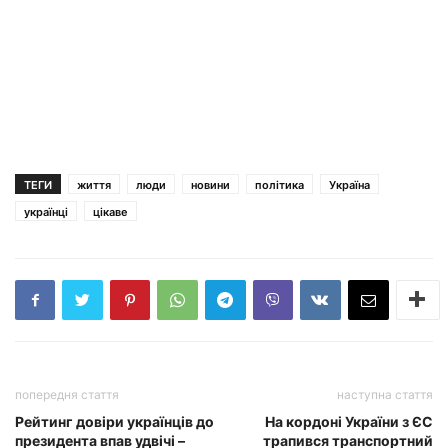
ТЕГИ
життя
люди
новини
політика
Україна
українці
цікаве
попередня стаття
наступна стаття
Рейтинг довіри українців до
На кордоні України з ЄС
президента впав удвічі –
трапився транспортний