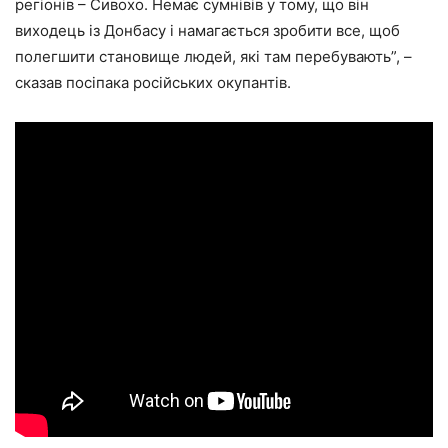
регіонів – Сивохо. Немає сумнівів у тому, що він
виходець із Донбасу і намагається зробити все, щоб
полегшити становище людей, які там перебувають”, –
сказав посіпака російських окупантів.