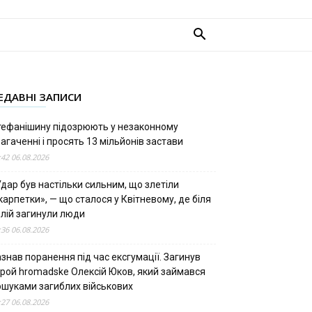
ЕДАВНІ ЗАПИСИ
тефанішину підозрюють у незаконному
агаченні і просять 13 мільйонів застави
:42 06.08.2026
дар був настільки сильним, що злетіли
арпетки», — що сталося у Квітневому, де біля
олій загинули люди
:36 06.08.2026
знав поранення під час ексгумації. Загинув
ерой hromadske Олексій Юков, який займався
ошуками загиблих військових
:27 06.08.2026