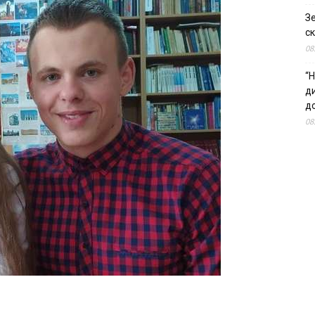
З
ск
08
“Н
д
до
08