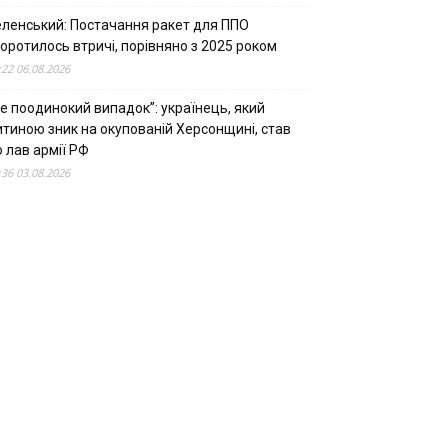
еленський: Постачання ракет для ППО
оротилось втричі, порівняно з 2025 роком
:22 06.08.2026
е поодинокий випадок”: українець, який
итиною зник на окупованій Херсонщині, став
 лав армії РФ
:36 03.08.2026