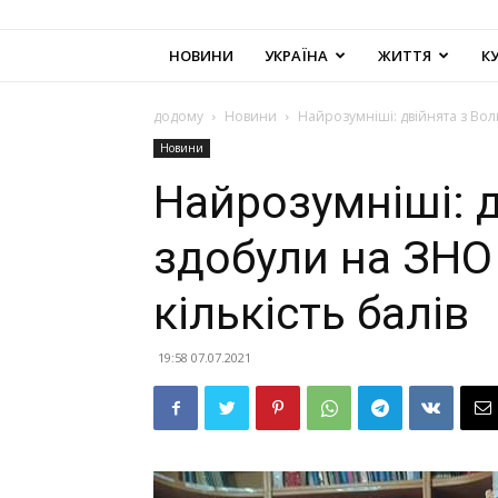
НОВИНИ
УКРАЇНА
ЖИТТЯ
К
додому
Новини
Найрозумніші: двійнята з Вол
Новини
Найрозумніші: д
здобули на ЗНО
кількість балів
19:58 07.07.2021