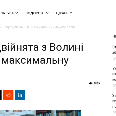
УЛЬТУРА
ПОДОРОЖІ
ЦІКАВЕ
ині здобули на ЗНО максимальну кількість балів
Н
війнята з Волині
С
зб
 максимальну
08
«У
шк
к
1889
08
За
г
п
08