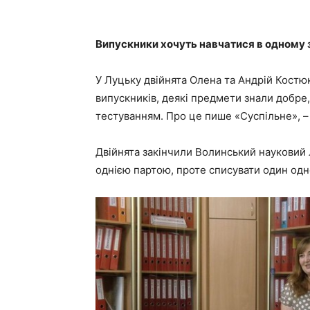
Випускники хочуть навчатися в одному з
У Луцьку двійнята Олена та Андрій Костю
випускників, деякі предмети знали добре
тестуванням. Про це пише «Суспільне», 
Двійнята закінчили Волинський науковий лі
однією партою, проте списувати один одн