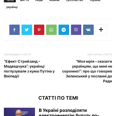
українці
попередня стаття
наступна стаття
“Ефект Стрейзанд –
“Моя мрія – сказати
Медведчука”: українці
українцям, що мені не
поглузували з кума Путіна у
соромно!”: про що говорив
Вікіпедії
Зеленський у посланні до
Ради
СТАТТІ ПО ТЕМІ
В Україні розподіляти
електроенергію будуть по-