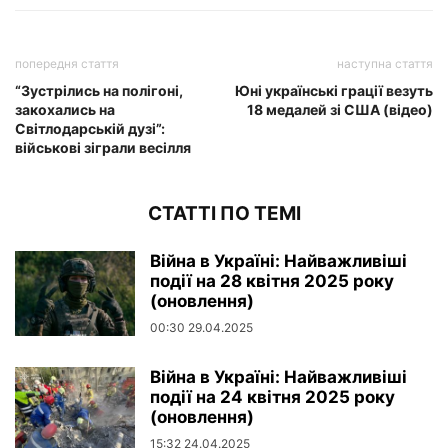
попередня стаття
наступна стаття
“Зустрілись на полігоні,
Юні українські грації везуть
закохались на
18 медалей зі США (відео)
Світлодарській дузі”:
військові зіграли весілля
СТАТТІ ПО ТЕМІ
Війна в Україні: Найважливіші
події на 28 квітня 2025 року
(оновлення)
00:30 29.04.2025
Війна в Україні: Найважливіші
події на 24 квітня 2025 року
(оновлення)
15:32 24.04.2025