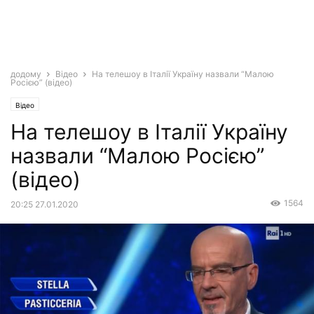
додому
Відео
На телешоу в Італії Україну назвали “Малою
Росією” (відео)
Відео
На телешоу в Італії Україну
назвали “Малою Росією”
(відео)
1564
20:25 27.01.2020