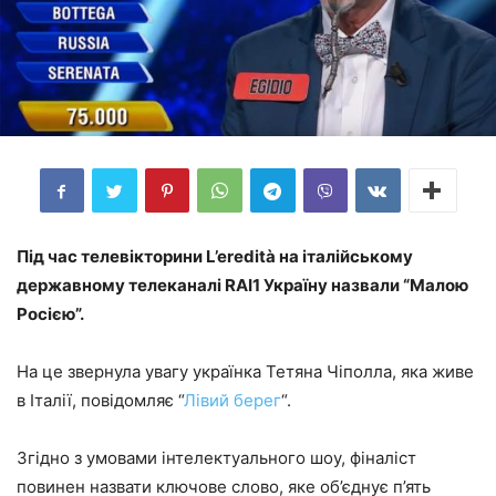
Під час телевікторини L’eredità на італійському
державному телеканалі RAI1 Україну назвали “Малою
Росією”.
На це звернула увагу українка Тетяна Чіполла, яка живе
в Італії, повідомляє “
Лівий берег
“.
Згідно з умовами інтелектуального шоу, фіналіст
повинен назвати ключове слово, яке об’єднує п’ять