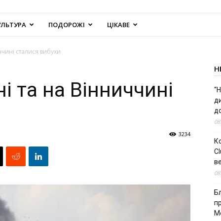
УЛЬТУРА
ПОДОРОЖІ
ЦІКАВЕ
ччині сталися вибухи
Н
 та на Вінниччині
“Н
д
до
08
3234
К
Cl
в
08
Б
п
М