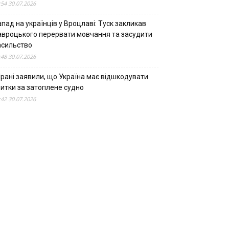
:54 30.07.2026
пад на українців у Вроцлаві: Туск закликав
авроцького перервати мовчання та засудити
асильство
:48 30.07.2026
Ірані заявили, що Україна має відшкодувати
битки за затоплене судно
:42 30.07.2026