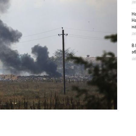
08
На
Н
н
08
В 
з
08