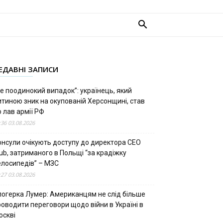
ЕДАВНІ ЗАПИСИ
е поодинокий випадок”: українець, який
итиною зник на окупованій Херсонщині, став
 лав армії РФ
:36 03.08.2026
онсули очікують доступу до директора CEO
ub, затриманого в Польщі “за крадіжку
елосипедів” – МЗС
:27 03.08.2026
логерка Лумер: Американцям не слід більше
роводити переговори щодо війни в Україні в
оскві