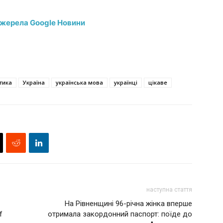
джерела Google Новини
тика
Україна
українська мова
українці
цікаве
наступна стаття
На Рівненщині 96-річна жінка вперше
f
отримала закордонний паспорт: поїде до