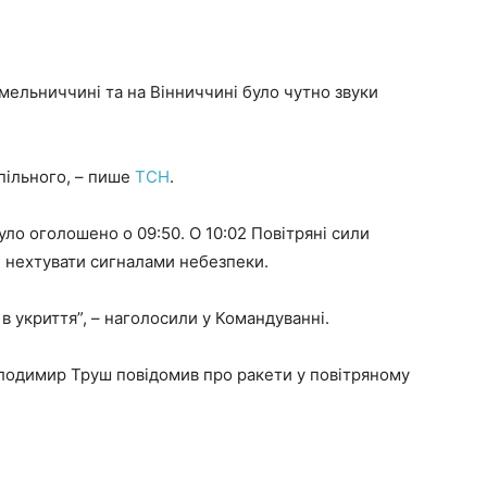
мельниччині та на Вінниччині було чутно звуки
пільного, – пише
ТСН
.
ло оголошено о 09:50. О 10:02 Повітряні сили
е нехтувати сигналами небезпеки.
в укриття”, – наголосили у Командуванні.
лодимир Труш повідомив про ракети у повітряному