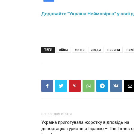
Додавайте "Україна Неймовірна" у свої 
ТЕГИ
війна
життя
люди
новини
полі
попередня стаття
Україна приготувала жорстку відповідь на
депортацію туристів з Ізраїлю – The Times o