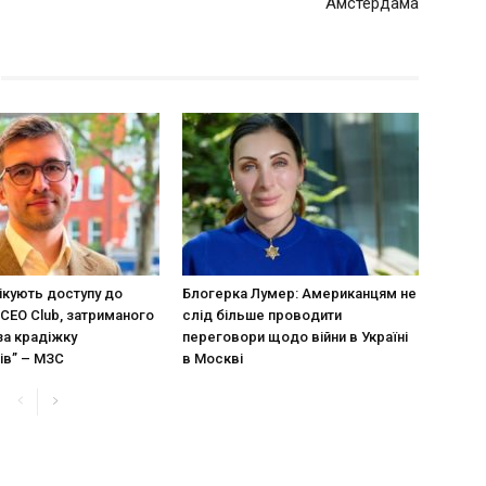
Амстердама
ікують доступу до
Блогерка Лумер: Американцям не
CEO Club, затриманого
слід більше проводити
за крадіжку
переговори щодо війни в Україні
ів” – МЗС
в Москві