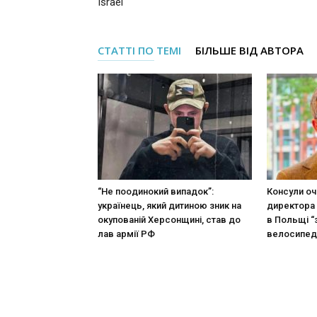
Israel
СТАТТІ ПО ТЕМІ
БІЛЬШЕ ВІД АВТОРА
“Не поодинокий випадок”:
Консули оч
українець, який дитиною зник на
директора 
окупованій Херсонщині, став до
в Польщі “
лав армії РФ
велосипед