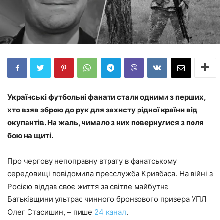
Українські футбольні фанати стали одними з перших,
хто взяв зброю до рук для захисту рідної країни від
окупантів. На жаль, чимало з них повернулися з поля
бою на щиті.
Про чергову непоправну втрату в фанатському
середовищі повідомила пресслужба Кривбаса. На війні з
Росією віддав своє життя за світле майбутнє
Батьківщини ультрас чинного бронзового призера УПЛ
Олег Стасишин, – пише
24 канал
.