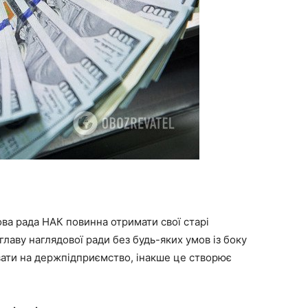
ва рада НАК повинна отримати свої старі
лаву наглядової ради без будь-яких умов із боку
вати на держпідприємство, інакше це створює