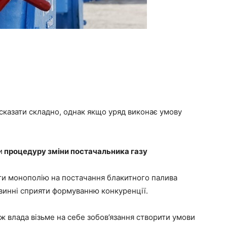
– сказати складно, однак якщо уряд виконає умову
и
процедуру зміни постачальника газу
ти монополію на постачання блакитного палива
винні сприяти формуванню конкуренції.
ож влада візьме на себе зобов’язання створити умови