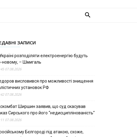
ЕДАВНІ ЗАПИСИ
Україні розподіляти електроенергію будуть
о-новому, – Шмигаль
:45 07.08.2026
едоров висловився про можливості знищення
алістичних установок РФ
:42 07.08.2026
кскомбат Ширшин заявив, що суд скасував
аказ Сирського про його “недисциплінованість”
:11 07.08.2026
російському Бєлгороді під атакою, схоже,