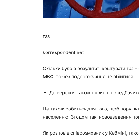
газ
korrespondent.net
Скільки буде в результаті коштувати газ 
МВФ, то без подорожчання не обійтися.
До вересня також повинні передбачит
Це також робиться для того, щоб поруши
населенню. Згодом такі нововведення по
Як розповів співрозмовник у Кабміні, так