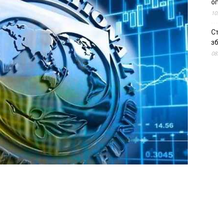
о
10
С
зб
08