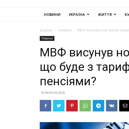
НОВИНИ
УКРАЇНА
ЖИТТЯ
К
додому
Новини
МВФ висунув нові умови Украї
Новини
МВФ висунув нов
що буде з тари
пенсіями?
10:44 09.06.2020