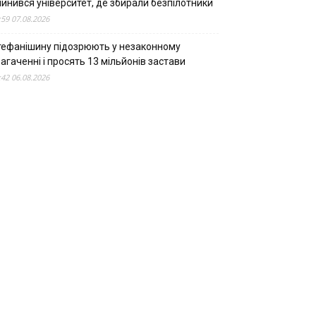
пинився університет, де збирали безпілотники
:59 07.08.2026
тефанішину підозрюють у незаконному
агаченні і просять 13 мільйонів застави
:42 06.08.2026