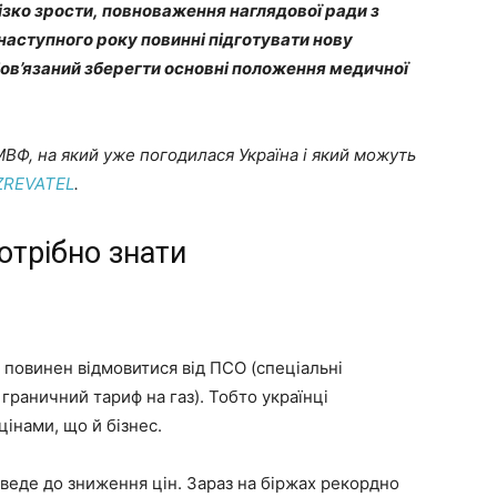
різко зрости, повноваження наглядової ради з
 наступного року повинні підготувати нову
бов’язаний зберегти основні положення медичної
ВФ, на який уже погодилася Україна і який можуть
ZREVATEL
.
потрібно знати
 повинен відмовитися від ПСО (спеціальні
граничний тариф на газ). Тобто українці
інами, що й бізнес.
изведе до зниження цін. Зараз на біржах рекордно