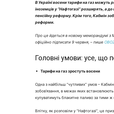
В Україні восени тарифи на газ можуть 
іноземців у “Нафтогазі” розширять, а до
пенсійну реформу. Крім того, Кабмін зо
реформи.
Про це йдеться в новому меморандумі з М
офіційно підписати 9 червня, – пише
OBO
Головні умови: усе, що 
Тарифи на газ зростуть восени
Одна з найбільш “чутливих” умов – Кабмін
зобов’язання, в межах яких встановлюють 
купуватимуть блакитне паливо за тими ж ц
Влітку, як розповіли у “Нафтогазі”, це пр