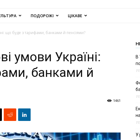
УЛЬТУРА
ПОДОРОЖІ
ЦІКАВЕ
ні: що буде з тарифами, банками й пенсіями?
Н
і умови Україні:
В 
п
фами, банками й
11
Ф
б
11
1461
Е
н
11
У 