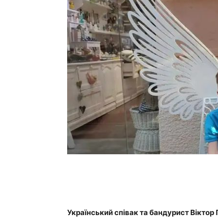
Український співак та бандурист Вікто