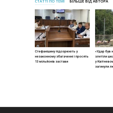
СТАТТІ ПО ТЕМІ
БІЛЬШЕ ВІД АВТОРА
Стефанішину підозрюють у
«Удар був 
незаконному збагаченні і просять
злетіли шк
13 мільйонів застави
у Квітневом
загинули 