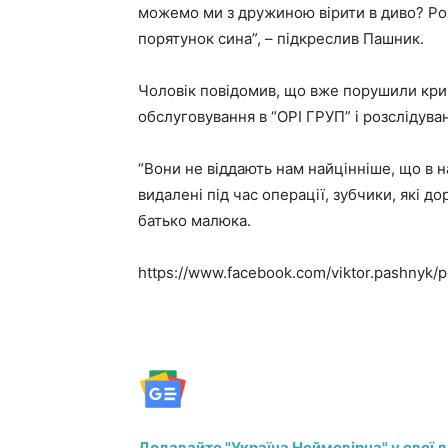
можемо ми з дружиною вірити в диво? Розу
порятунок сина”, – підкреслив Пашник.
Чоловік повідомив, що вже порушили кр
обслуговування в “ОРІ ГРУП” і розслідува
“Вони не віддають нам найцінніше, що в н
видалені під час операції, зубчики, які до
батько малюка.
https://www.facebook.com/viktor.pashny
Додавайте "Україна Неймовірна" у свої 