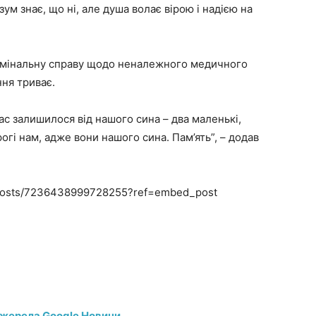
м знає, що ні, але душа волає вірою і надією на
имінальну справу щодо неналежного медичного
ння триває.
ас залишилося від нашого сина – два маленькі,
рогі нам, адже вони нашого сина. Пам’ять”, – додав
k/posts/7236438999728255?ref=embed_post
джерела Google Новини