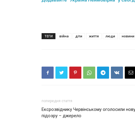
ТЕГИ
війна
діти
життя
люди
новини
попередня стаття
Ексрозвіднику Червінському оголосили нов
підозру – джерело