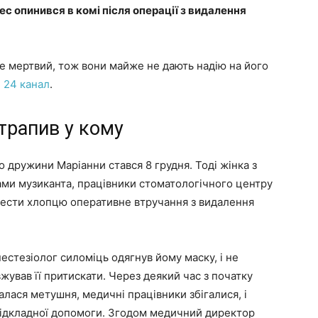
ес опинився в комі після операції з видалення
е мертвий, тож вони майже не дають надію на його
е
24 канал
.
трапив у кому
 дружини Маріанни стався 8 грудня. Тоді жінка з
вами музиканта, працівники стоматологічного центру
овести хлопцю оперативне втручання з видалення
естезіолог силоміць одягнув йому маску, і не
ував її притискати. Через деякий час з початку
алася метушня, медичні працівники збігалися, і
евідкладної допомоги. Згодом медичний директор