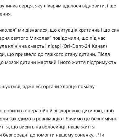
зупинка серця, яку лікарям вдалося відновити, і що
ення.
иколая” ми дізналися, що ситуація критична і що син
карня святого Миколая” повідомили, що під час
ла клінічна смерть і лікарі (Ori-Dent-24 Канал)
ди, що призвело до тяжкого стану дитини. Після
що мозок дитини мертвий і його життя підтримують
ршується, адже всі органи хлопця помалу
уло робити в операційній зі здоровою дитиною, щоб
. Коли заходимо в реанімацію і бачимо це безпомічне
иття, що висить на волосинці, наше життя
ми безпорадні допомогти нашому сонечку… Чи