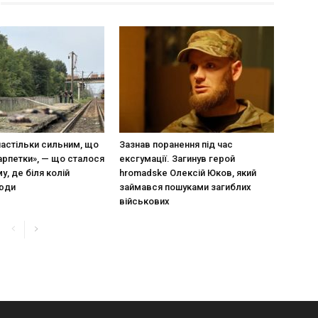
настільки сильним, що
Зазнав поранення під час
арпетки», — що сталося
ексгумації. Загинув герой
у, де біля колій
hromadske Олексій Юков, який
люди
займався пошуками загиблих
військових