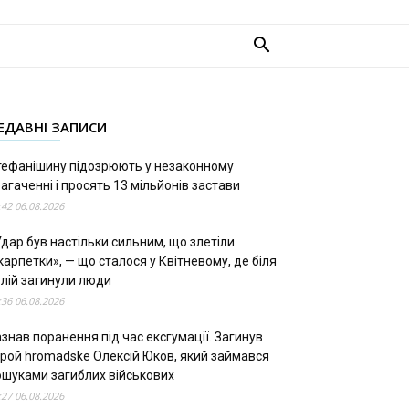
ЕДАВНІ ЗАПИСИ
тефанішину підозрюють у незаконному
агаченні і просять 13 мільйонів застави
:42 06.08.2026
дар був настільки сильним, що злетіли
арпетки», — що сталося у Квітневому, де біля
олій загинули люди
:36 06.08.2026
знав поранення під час ексгумації. Загинув
ерой hromadske Олексій Юков, який займався
ошуками загиблих військових
:27 06.08.2026