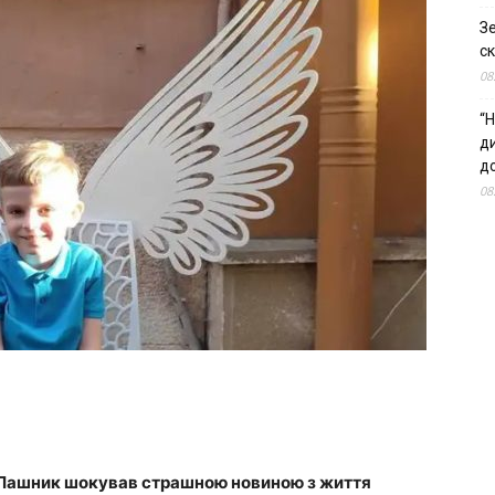
З
ск
08
“Н
д
до
08
р Пашник шокував страшною новиною з життя