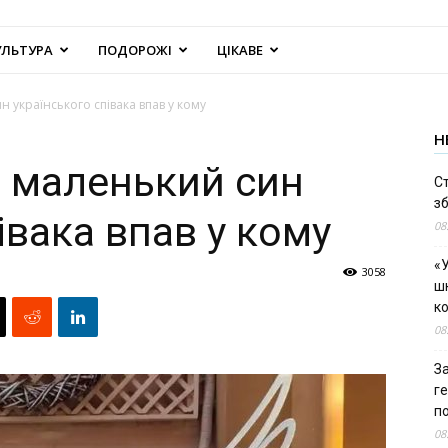
УЛЬТУРА
ПОДОРОЖІ
ЦІКАВЕ
 українського співака впав у кому
Н
 маленький син
С
зб
івака впав у кому
08
«У
3058
шк
к
08
За
г
п
08