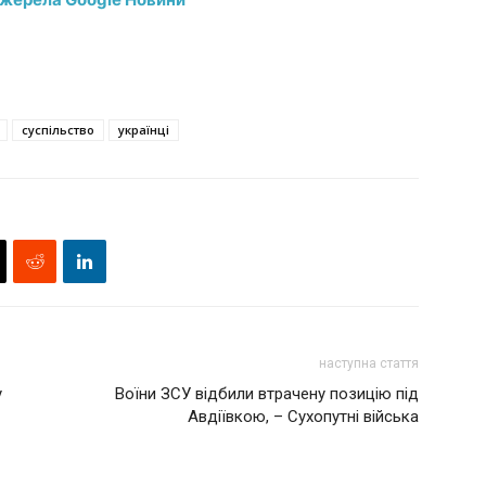
суспільство
українці
наступна стаття
у
Воїни ЗСУ відбили втрачену позицію під
Авдіївкою, – Сухопутні війська