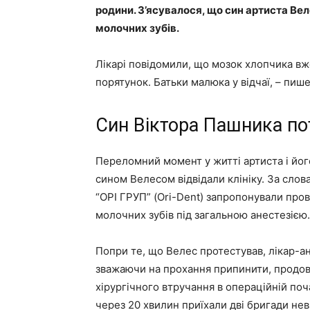
родини. З’ясувалося, що син артиста Вел
молочних зубів.
Лікарі повідомили, що мозок хлопчика вж
порятунок. Батьки малюка у відчаї, – пиш
Син Віктора Пашника по
Переломний момент у житті артиста і його
сином Велесом відвідали клініку. За сло
“ОРІ ГРУП” (Ori-Dent) запропонували пр
молочних зубів під загальною анестезією.
Попри те, що Велес протестував, лікар-ан
зважаючи на прохання припинити, продовж
хірургічного втручання в операційній поч
через 20 хвилин приїхали дві бригади н