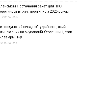
еленський: Постачання ракет для ППО
оротилось втричі, порівняно з 2025 роком
:22 06.08.2026
е поодинокий випадок”: українець, який
итиною зник на окупованій Херсонщині, став
 лав армії РФ
:36 03.08.2026