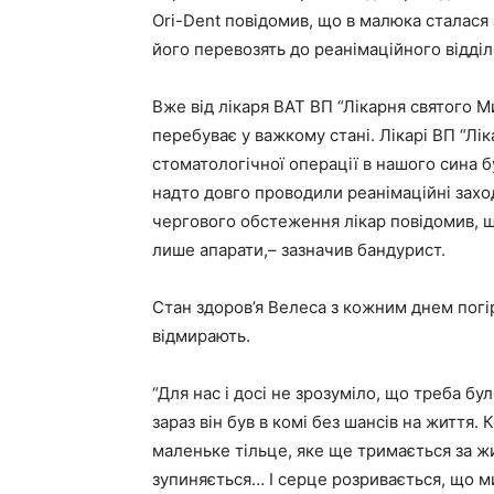
Ori-Dent повідомив, що в малюка сталася 
його перевозять до реанімаційного відділ
Вже від лікаря ВАТ ВП “Лікарня святого М
перебуває у важкому стані. Лікарі ВП “Лі
стоматологічної операції в нашого сина бу
надто довго проводили реанімаційні захо
чергового обстеження лікар повідомив, 
лише апарати,– зазначив бандурист.
Стан здоров’я Велеса з кожним днем погі
відмирають.
“Для нас і досі не зрозуміло, що треба б
зараз він був в комі без шансів на життя
маленьке тільце, яке ще тримається за ж
зупиняється… І серце розривається, що 