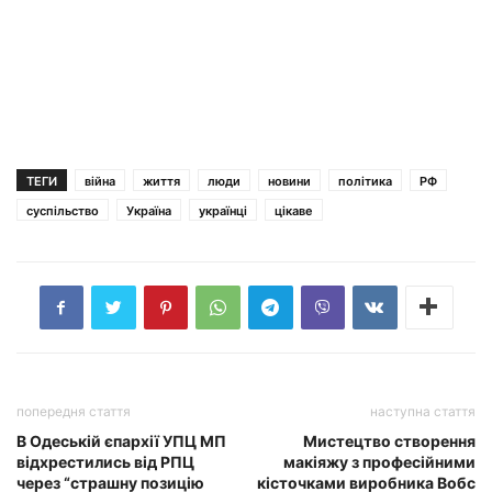
ТЕГИ
війна
життя
люди
новини
політика
РФ
суспільство
Україна
українці
цікаве
попередня стаття
наступна стаття
В Одеській єпархії УПЦ МП
Мистецтво створення
відхрестились від РПЦ
макіяжу з професійними
через “страшну позицію
кісточками виробника Вобс