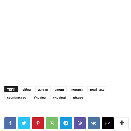
ТЕГИ
війна
життя
люди
новини
політика
суспільство
Україна
українці
цікаве