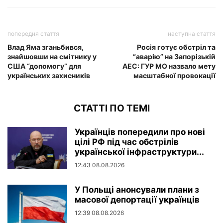
попередня стаття
наступна стаття
Влад Яма зганьбився,
Росія готує обстріл та
знайшовши на смітнику у
“аварію” на Запорізькій
США “допомогу” для
АЕС: ГУР МО назвало мету
українських захисників
масштабної провокації
СТАТТІ ПО ТЕМІ
Українців попередили про нові
цілі РФ під час обстрілів
української інфраструктури...
12:43 08.08.2026
У Польщі анонсували плани з
масової депортації українців
12:39 08.08.2026