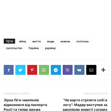
ТЕГИ
війна
життя
люди
новини
політика
суспільство
Україна
українці
попередня стаття
наступна стаття
Зірка Ліги чемпіонів
“Не варто стріляти собі в
відмовився від паспорта
ногу”: Мадяр виступив за
Росії та тепер зможе
закупівлю енергії з різних