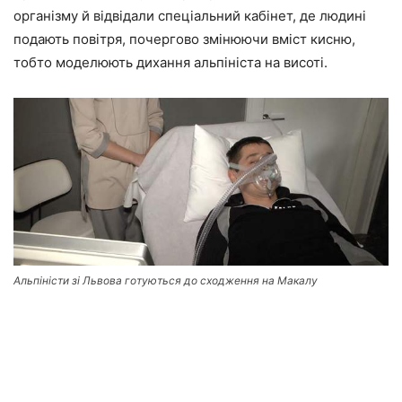
організму й відвідали спеціальний кабінет, де людині
подають повітря, почергово змінюючи вміст кисню,
тобто моделюють дихання альпініста на висоті.
Альпіністи зі Львова готуються до сходження на Макалу