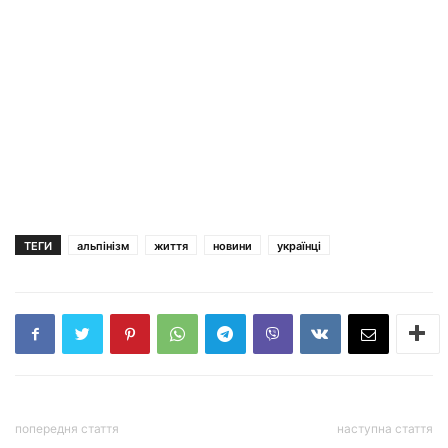
ТЕГИ
альпінізм
життя
новини
українці
попередня стаття
наступна стаття