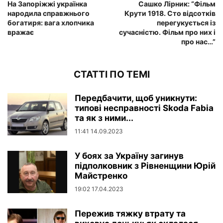
На Запоріжжі українка
Сашко Лірник: “Фільм
народила справжнього
Крути 1918. Сто відсотків
богатиря: вага хлопчика
перегукується із
вражає
сучасністю. Фільм про них і
про нас…”
СТАТТІ ПО ТЕМІ
Передбачити, щоб уникнути:
типові несправності Skoda Fabia
та як з ними...
11:41 14.09.2023
У боях за Україну загинув
підполковник з Рівненщини Юрій
Майстренко
19:02 17.04.2023
Пережив тяжку втрату та