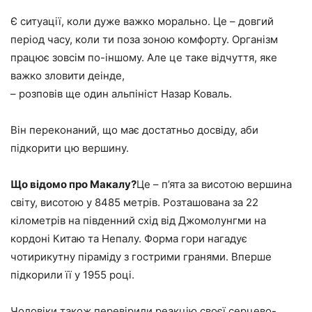
Є ситуації, коли дуже важко морально. Це – довгий
період часу, коли ти поза зоною комфорту. Організм
працює зовсім по-іншому. Але це таке відчуття, яке
важко зловити деінде,
– розповів ще один альпініст Назар Коваль.
Він переконаний, що має достатньо досвіду, аби
підкорити цю вершину.
Що відомо про Макалу?
Це – п’ята за висотою вершина
світу, висотою у 8485 метрів. Розташована за 22
кілометрів на південний схід від Джомолунгми на
кордоні Китаю та Непалу. Форма гори нагадує
чотирикутну піраміду з гострими гранями. Вперше
підкорили її у 1955 році.
Чоловіки також перевірили реакцію своєї серцево-