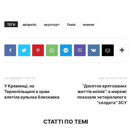
ТЕГИ
авіарейс
аеропорт
Львів
новини
попередня стаття
наступна стаття
У Кременці, на
“Десяток врятованих
Тернопільщині в храм
життів воїнів”: в мережі
влетіла кульова блискавка
показали чотирилапого
“солдата” ЗСУ
СТАТТІ ПО ТЕМІ