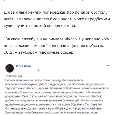
Дік за кілька хвилин попереджає про початок обстрілу і
навіть з великою долею ймовірності може передбачити
куди влучить ворожий снаряд чи міна.
“За свою службу він не вимагає нічого. Ну напевно крім
поваги, ласки і смачної консерви з тушеного м’яса на
обід”, – з гумором підсумував офіцер.