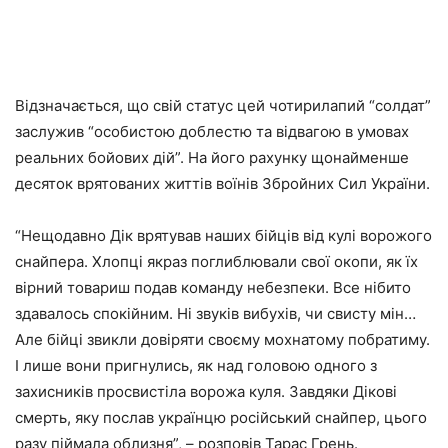
Відзначається, що свій статус цей чотирилапий “солдат”
заслужив “особистою доблестю та відвагою в умовах
реальних бойових дій”. На його рахунку щонайменше
десяток врятованих життів воїнів Збройних Сил України.
“Нещодавно Дік врятував наших бійців від кулі ворожого
снайпера. Хлопці якраз поглиблювали свої окопи, як їх
вірний товариш подав команду небезпеки. Все нібито
здавалось спокійним. Ні звуків вибухів, чи свисту мін…
Але бійці звикли довіряти своєму мохнатому побратиму.
І лише вони пригнулись, як над головою одного з
захисників просвистіла ворожа куля. Завдяки Дікові
смерть, яку послав українцю російський снайпер, цього
разу піймала облизня”, – розповів Тарас Грень.