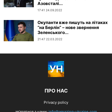
Азовсталі...
17:41 24.09.2022
Окупанти вже пишуть на літаках
“на Берлін” – нове звернення
Зеленського...
21:47 22.03.2022
ПРО НАС
Privacy policy
зв'язатися з нами:
info@amazing-ukraine.com