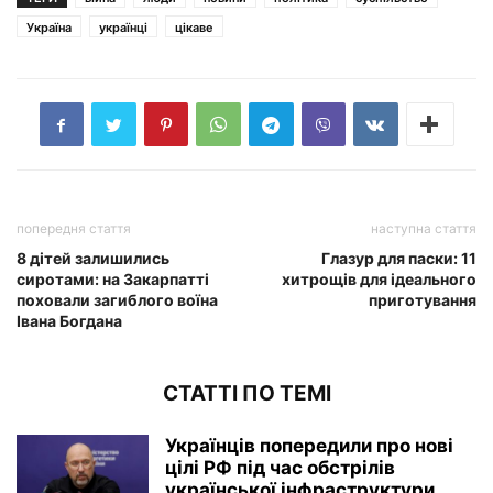
Україна
українці
цікаве
попередня стаття
наступна стаття
8 дітей залишились
Глазур для паски: 11
сиротами: на Закарпатті
хитрощів для ідеального
поховали загиблого воїна
приготування
Івана Богдана
СТАТТІ ПО ТЕМІ
Українців попередили про нові
цілі РФ під час обстрілів
української інфраструктури...