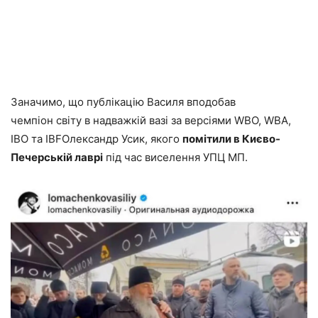
Заначимо, що публікацію Василя вподобав
чемпіон світу в надважкій вазі за версіями WBO, WBA,
IBO та IBFОлександр Усик, якого
помітили в Києво-
Печерській лаврі
під час виселення УПЦ МП.