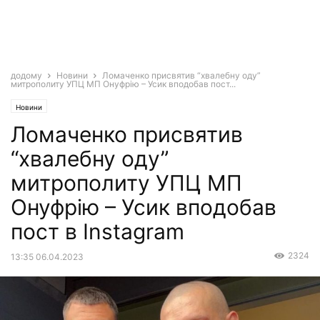
додому
Новини
Ломаченко присвятив “хвалебну оду”
митрополиту УПЦ МП Онуфрію – Усик вподобав пост...
Новини
Ломаченко присвятив
“хвалебну оду”
митрополиту УПЦ МП
Онуфрію – Усик вподобав
пост в Instagram
2324
13:35 06.04.2023