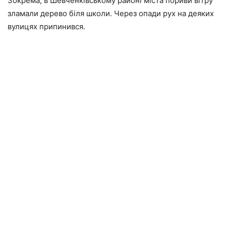
Зокрема, в Шевченківському районі міста пориви вітру
зламали дерево біля школи. Через опади рух на деяких
вулицях припинився.