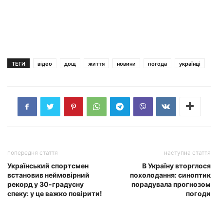
ТЕГИ
відео
дощ
життя
новини
погода
українці
попередня стаття
наступна стаття
Український спортсмен
В Україну вторглося
встановив неймовірний
похолодання: синоптик
рекорд у 30-градусну
порадувала прогнозом
спеку: у це важко повірити!
погоди