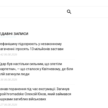
ЕДАВНІ ЗАПИСИ
тефанішину підозрюють у незаконному
агаченні і просять 13 мільйонів застави
:42 06.08.2026
дар був настільки сильним, що злетіли
арпетки», — що сталося у Квітневому, де біля
олій загинули люди
:36 06.08.2026
знав поранення під час ексгумації. Загинув
ерой hromadske Олексій Юков, який займався
ошуками загиблих військових
:27 06.08.2026