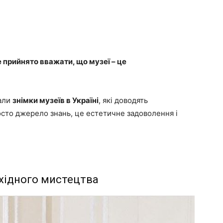
 прийнято вважати, що музеї – це
рали
знімки музеїв в Україні
, які доводять
осто джерело знань, це естетичне задоволення і
східного мистецтва