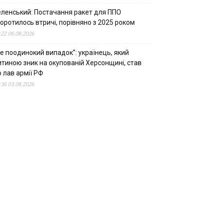
еленський: Постачання ракет для ППО
оротилось втричі, порівняно з 2025 роком
:22 06.08.2026
е поодинокий випадок”: українець, який
итиною зник на окупованій Херсонщині, став
 лав армії РФ
:36 03.08.2026