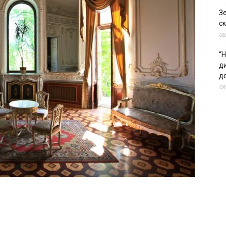
З
ск
08
“Н
д
до
08