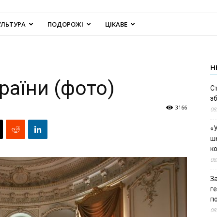
УЛЬТУРА
ПОДОРОЖІ
ЦІКАВЕ
Н
раїни (фото)
С
зб
3166
08
«У
шк
к
08
За
г
п
08