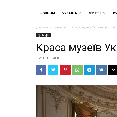
НОВИНИ
УКРАЇНА
ЖИТТЯ
К
додому
Культура
Краса музеїв України (фото)
Культура
Краса музеїв Ук
17:01 01.06.2018