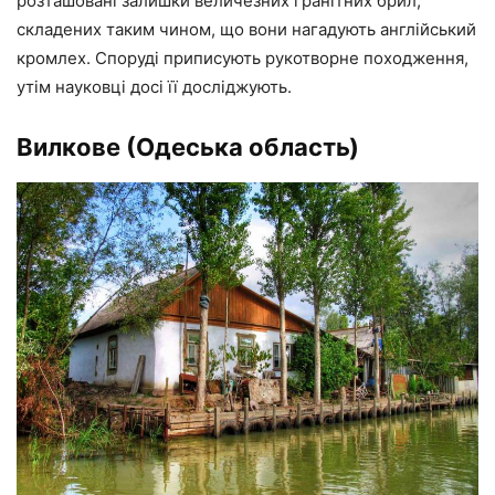
розташовані залишки величезних гранітних брил,
складених таким чином, що вони нагадують англійський
кромлех. Споруді приписують рукотворне походження,
утім науковці досі її досліджують.
Вилкове (Одеська область)