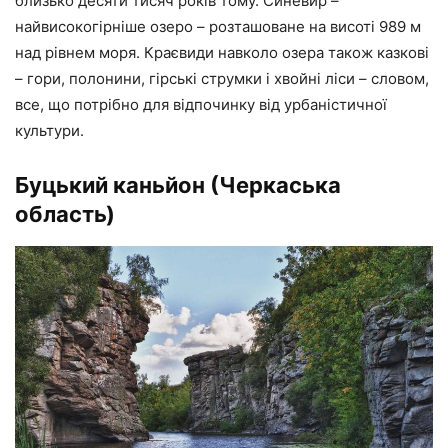
близько десяти тисяч років тому. Синевир –
найвисокогірніше озеро – розташоване на висоті 989 м
над рівнем моря. Краєвиди навколо озера також казкові
– гори, полонини, гірські струмки і хвойні ліси – словом,
все, що потрібно для відпочинку від урбаністичної
культури.
Буцький каньйон
(Черкаська
область)