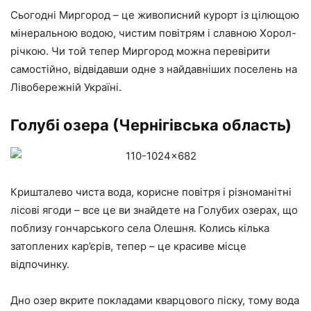
Сьогодні Миргород – це живописний курорт із цілющою
мінеральною водою, чистим повітрям і славною Хорол-
річкою. Чи той тепер Миргород можна перевірити
самостійно, відвідавши одне з найдавніших поселень на
Лівобережній Україні.
Голубі озера (Чернігівська область)
Кришталево чиста вода, корисне повітря і різноманітні
лісові ягоди – все це ви знайдете на Голубих озерах, що
поблизу гончарського села Олешня. Колись кілька
затоплених кар’єрів, тепер – це красиве місце
відпочинку.
Дно озер вкрите покладами кварцового піску, тому вода