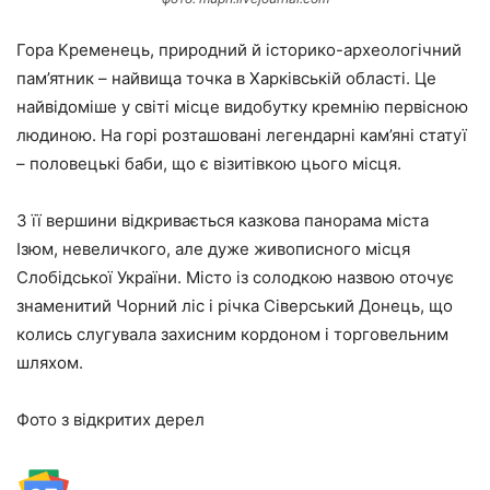
Гора Кременець, природний й історико-археологічний
пам’ятник – найвища точка в Харківській області. Це
найвідоміше у світі місце видобутку кремнію первісною
людиною. На горі розташовані легендарні кам’яні статуї
– половецькі баби, що є візитівкою цього місця.
З її вершини відкривається казкова панорама міста
Ізюм, невеличкого, але дуже живописного місця
Слобідської України. Місто із солодкою назвою оточує
знаменитий Чорний ліс і річка Сіверський Донець, що
колись слугувала захисним кордоном і торговельним
шляхом.
Фото з відкритих дерел