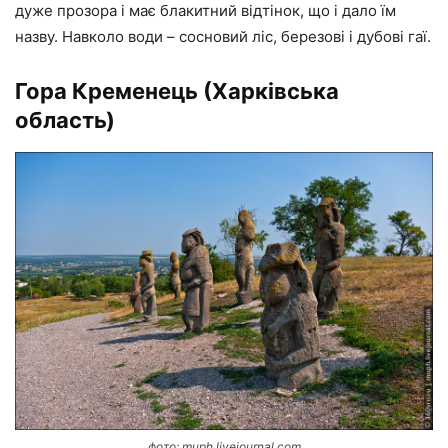
дуже прозора і має блакитний відтінок, що і дало їм
назву. Навколо води – сосновий ліс, березові і дубові гаї.
Гора Кременець (Харківська
область)
фото: muph.livejournal.com