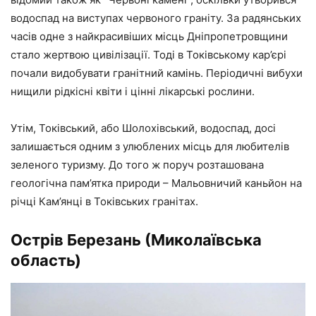
водоспад на виступах червоного граніту. За радянських
часів одне з найкрасивіших місць Дніпропетровщини
стало жертвою цивілізації. Тоді в Токівському кар’єрі
почали видобувати гранітний камінь. Періодичні вибухи
нищили рідкісні квіти і цінні лікарські рослини.
Утім, Токівський, або Шолохівський, водоспад, досі
залишається одним з улюблених місць для любителів
зеленого туризму. До того ж поруч розташована
геологічна пам’ятка природи – Мальовничий каньйон на
річці Кам’янці в Токівських гранітах.
Острів Березань (Миколаївська
область)