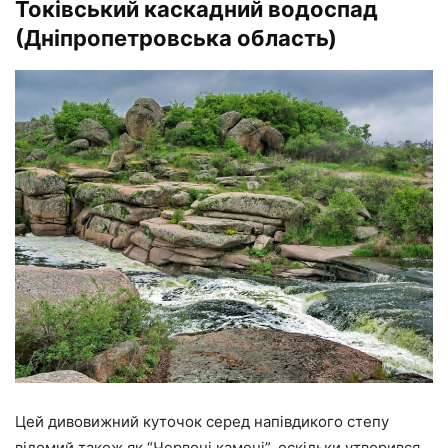
Токівський каскадний водоспад
(Дніпропетровська область)
Цей дивовижний куточок серед напівдикого степу
відомий також як “Червоні камені”, оскільки утворився