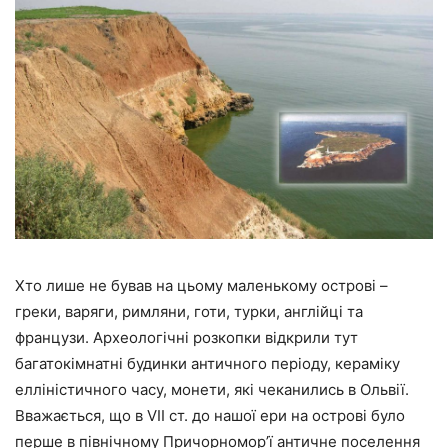
Хто лише не бував на цьому маленькому острові –
греки, варяги, римляни, готи, турки, англійці та
французи. Археологічні розкопки відкрили тут
багатокімнатні будинки античного періоду, кераміку
елліністичного часу, монети, які чеканились в Ольвії.
Вважається, що в VII ст. до нашої ери на острові було
перше в північному Причорномор’ї античне поселення