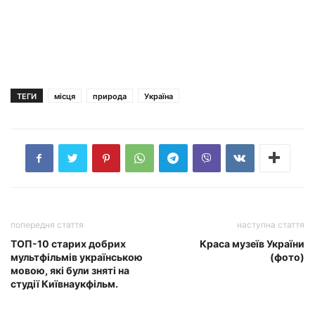
ТЕГИ
місця
природа
Україна
попередня стаття
наступна стаття
ТОП-10 старих добрих
Краса музеїв України
мультфільмів українською
(фото)
мовою, які були зняті на
студії Київнаукфільм.