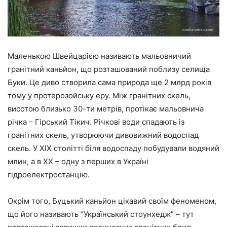
Маленькою Швейцарією називають мальовничий
гранітний каньйон, що розташований поблизу селища
Буки. Це диво створила сама природа ще 2 млрд років
тому у протерозойську еру. Між гранітних скель,
висотою близько 30-ти метрів, протікає мальовнича
річка – Гірський Тікич. Річкові води спадають із
гранітних скель, утворюючи дивовижний водоспад
скель. У ХІX столітті біля водоспаду побудували водяний
млин, а в ХХ – одну з перших в Україні
гідроелектростанцію.
Окрім того, Буцький каньйон цікавий своїм феноменом,
що його називають “Український стоунхедж” – тут