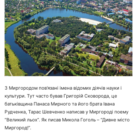
З Миргородом пов’язані імена відомих діячів науки і
культури. Тут часто бував Григорій Сковорода, це
батьківщина Панаса Мирного та його брата Івана
Рудченка, Тарас Шевченко написав у Миргороді поему
“Великий льох”. Як писав Микола Гоголь – “Дивне місто
Миргород!”.