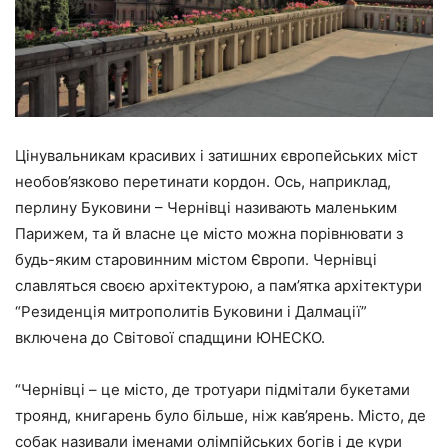
Цінувальникам красивих і затишних європейських міст
необов’язково перетинати кордон. Ось, наприклад,
перлину Буковини – Чернівці називають маленьким
Парижем, та й власне це місто можна порівнювати з
будь-яким старовинним містом Європи. Чернівці
славляться своєю архітектурою, а пам’ятка архітектури
“Резиденція митрополитів Буковини і Далмації”
включена до Світової спадщини ЮНЕСКО.
“Чернівці – це місто, де тротуари підмітали букетами
троянд, книгарень було більше, ніж кав’ярень. Місто, де
собак називали іменами олімпійських богів і де кури