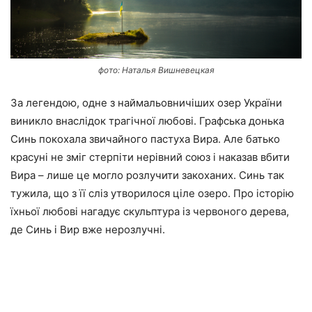
фото: Наталья Вишневецкая
За легендою, одне з наймальовничіших озер України
виникло внаслідок трагічної любові. Графська донька
Синь покохала звичайного пастуха Вира. Але батько
красуні не зміг стерпіти нерівний союз і наказав вбити
Вира – лише це могло розлучити закоханих. Синь так
тужила, що з її сліз утворилося ціле озеро. Про історію
їхньої любові нагадує скульптура із червоного дерева,
де Синь і Вир вже нерозлучні.