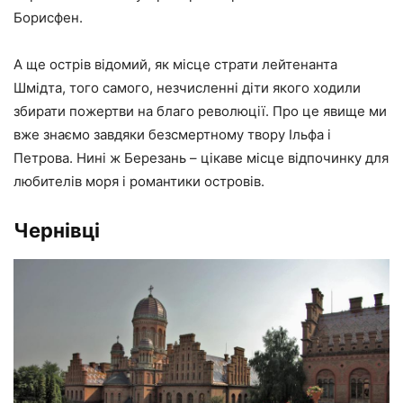
Борисфен.
А ще острів відомий, як місце страти лейтенанта
Шмідта, того самого, незчисленні діти якого ходили
збирати пожертви на благо революції. Про це явище ми
вже знаємо завдяки безсмертному твору Ільфа і
Петрова. Нині ж Березань – цікаве місце відпочинку для
любителів моря і романтики островів.
Чернівці