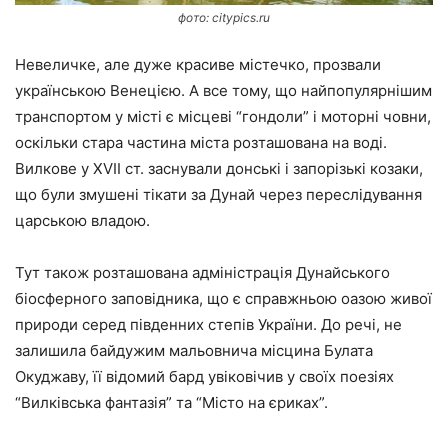
фото: citypics.ru
Невеличке, але дуже красиве містечко, прозвали
українською Венецією. А все тому, що найпопулярнішим
транспортом у місті є місцеві “гондоли” і моторні човни,
оскільки стара частина міста розташована на воді.
Вилкове у ХVII ст. заснували донські і запорізькі козаки,
що були змушені тікати за Дунай через переслідування
царською владою.
Тут також розташована адміністрація Дунайського
біосферного заповідника, що є справжньою оазою живої
природи серед південних степів України. До речі, не
залишила байдужим мальовнича місцина Булата
Окуджаву, її відомий бард увіковічив у своїх поезіях
“Вилківська фантазія” та “Місто на єриках”.