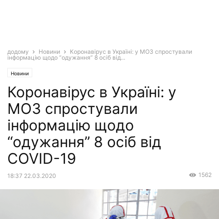
додому
Новини
Коронавірус в Україні: у МОЗ спростували
інформацію щодо “одужання” 8 осіб від...
Новини
Коронавірус в Україні: у
МОЗ спростували
інформацію щодо
“одужання” 8 осіб від
COVID-19
1562
18:37 22.03.2020