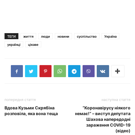
ТЕГИ
життя
люди
новини
суспільство
Україна
українці
цікаве
попередня стаття
наступна стаття
Вдова Кузьми Скрябіна
“Коронавірусу ніякого
розповіла, яка вона теща
немає!” – виступ депутата
Шахова напередодні
зараження COVID-19
(відео)