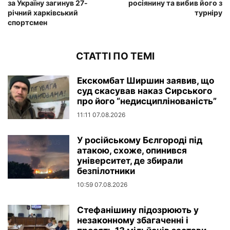
за Україну загинув 27-
росіянину та вибив його з
річний харківський
турніру
спортсмен
СТАТТІ ПО ТЕМІ
Екскомбат Ширшин заявив, що
суд скасував наказ Сирського
про його “недисциплінованість”
11:11 07.08.2026
У російському Бєлгороді під
атакою, схоже, опинився
університет, де збирали
безпілотники
10:59 07.08.2026
Стефанішину підозрюють у
незаконному збагаченні і