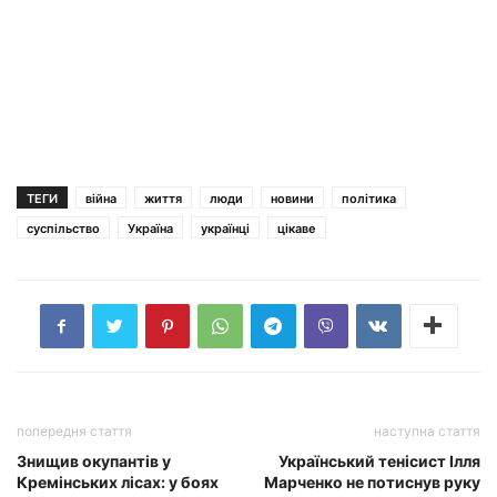
ТЕГИ
війна
життя
люди
новини
політика
суспільство
Україна
українці
цікаве
попередня стаття
наступна стаття
Знищив окупантів у
Український тенісист Ілля
Кремінських лісах: у боях
Марченко не потиснув руку