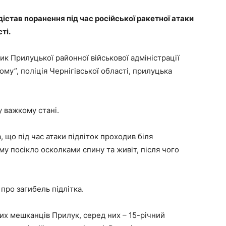
дістав поранення під час російської ракетної атаки
ті.
к Прилуцької районної військової адміністрації
у”, поліція Чернігівської області, прилуцька
 важкому стані.
 що під час атаки підліток проходив біля
му посікло осколками спину та живіт, після чого
про загибель підлітка.
лих мешканців Прилук, серед них – 15-річний