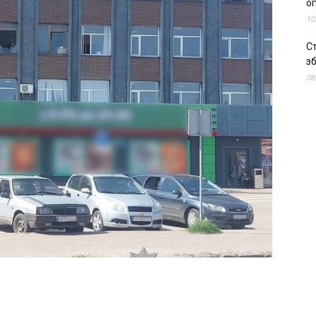
о
10
С
зб
08