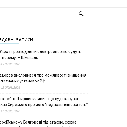
ЕДАВНІ ЗАПИСИ
Україні розподіляти електроенергію будуть
о-новому, – Шмигаль
:45 07.08.2026
едоров висловився про можливості знищення
алістичних установок РФ
:42 07.08.2026
кскомбат Ширшин заявив, що суд скасував
аказ Сирського про його “недисциплінованість”
:11 07.08.2026
російському Бєлгороді під атакою, схоже,