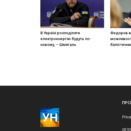
В Україні розподіляти
Федоров в
електроенергію будуть по-
можливост
новому, – Шмигаль
балістични
ПРО
Priv
зв'я