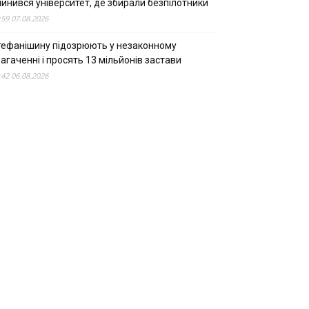
пинився університет, де збирали безпілотники
:59 07.08.2026
тефанішину підозрюють у незаконному
агаченні і просять 13 мільйонів застави
:42 06.08.2026