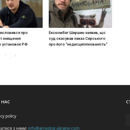
исловився про
Екскомбат Ширшин заявив, що
і знищення
суд скасував наказ Сирського
х установок РФ
про його “недисциплінованість”
 НАС
С
acy policy
затися з нами:
info@amazing-ukraine.com