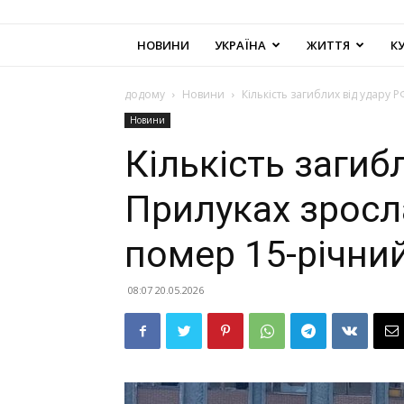
НОВИНИ
УКРАЇНА
ЖИТТЯ
К
додому
Новини
Кількість загиблих від удару Р
Новини
Кількість загиб
Прилуках зросла
помер 15-річни
08:07 20.05.2026