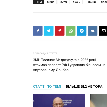
ТЕГИ
війна
життя
люди
новини
полі
попередня стаття
ЗМІ: Пасинок Медведчука в 2022 році
отримав паспорт РФ і управляє бізнесом на
окупованому Донбасі
СТАТТІ ПО ТЕМІ
БІЛЬШЕ ВІД АВТОРА