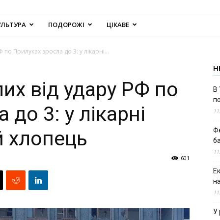
УЛЬТУРА
ПОДОРОЖІ
ЦІКАВЕ
Ф по Прилуках зросла до 3: у лікарні...
Н
лих від удару РФ по
В 
п
 до 3: у лікарні
11
Ф
й хлопець
б
11
601
Е
н
11
У 