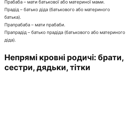
Прабаба – мати батькової або материної мами.
Прадід – батько діда (батькового або материного
батька).
Прапрабаба – мати прабаби.
Прапрадід – батько прадіда (батькового або материного
діда).
Непрямі кровні родичі: брати,
сестри, дядьки, тітки