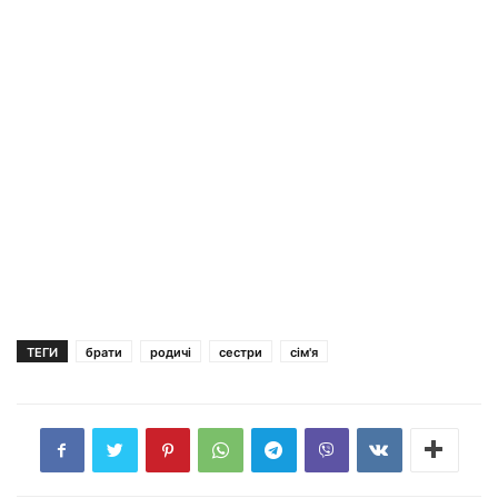
ТЕГИ
брати
родичі
сестри
сім'я