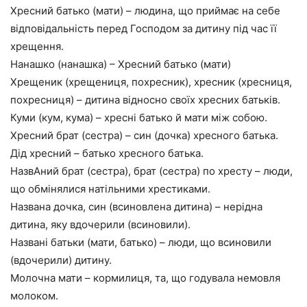
Хресний батько (мати) – людина, що приймає на себе
відповідальність перед Господом за дитину під час її
хрещення.
Нанашко (нанашка) – Хресний батько (мати)
Хрещеник (хрещениця, похресник), хресник (хресниця,
похресниця) – дитина відносно своїх хресних батьків.
Куми (кум, кума) – хресні батько й мати між собою.
Хресний брат (сестра) – син (дочка) хресного батька.
Дід хресний – батько хресного батька.
НазвАний брат (сестра), брат (сестра) по хресту – люди,
що обмінялися натільними хрестиками.
Названа дочка, син (всиновлена дитина) – нерідна
дитина, яку вдочерили (всиновили).
Названі батьки (мати, батько) – люди, що всиновили
(вдочерили) дитину.
Молочна мати – кормилиця, та, що годувала немовля
молоком.