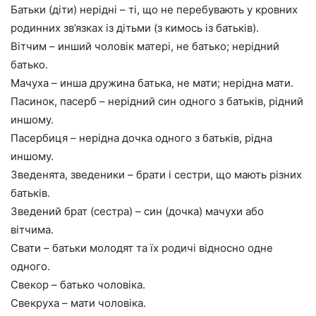
Батьки (діти) нерідні – ті, що не перебувають у кровних
родинних зв’язках із дітьми (з кимось із батьків).
Вітчим – инший чоловік матері, не батько; нерідний
батько.
Мачуха – инша дружина батька, не мати; нерідна мати.
Пасинок, пасерб – нерідний син одного з батьків, рідний
иншому.
Пасербиця – нерідна дочка одного з батьків, рідна
иншому.
Зведенята, зведеники – брати і сестри, що мають різних
батьків.
Зведений брат (сестра) – син (дочка) мачухи або
вітчима.
Свати – батьки молодят та їх родичі відносно одне
одного.
Свекор – батько чоловіка.
Свекруха – мати чоловіка.