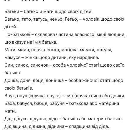
Батьки – батько й мати щодо своїх дітей.
Батько, тато, татусь, неньо, Ґеґьо, – чоловік щодо своїх
дітей.
По-батькові – складова частина власного імені людини,
що вказує на ім’я батька.
Мати, мама, неня, ненька, матінка, мамця, матуся,
мамуся – жінка щодо дитини, яку народила.
Син, синок, синочок – особа чоловічої статі щодо своїх
батьків.
Дочка, доня, доця, донечка – особа жіночої статі щодо
своїх батьків.
Внук, онук (внучка, онука) – син (дочка) сина або дочки.
Баба, бабуся, бабця, бабуня – батькова або материна
мати.
Дід, дідусь, дідуньо, дідо – батьків або материн батько.
Дідівщина, дідизна, діднина – спадщина від діда.