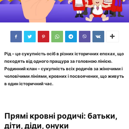
Рід – це сукупність осіб в різних історичних епохах, що
походять від одного пращура за головною лінією.
Родинний клан – сукупність всіх родичів за жіночими і
чоловічими лініями, кровних і посвоячених, що живуть
в один історичний час.
Прямі кровні родичі: батьки,
діти, діди, онуки