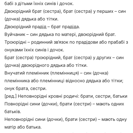
бабі з дітьми їхніх синів і дочок.
Двоюрідний брат (сестра), брат (сестра) у перших – син
(дочка) дядька або тітки.
Двоюрідний прадід – брат прадіда.
Вуйчаник – син дядька по матері, двоюрідний брат.
Троюрідні – родинний зв’язок по прадідови або прабабі з
онуками їхніх синів і дочок.
Брат (сестра) троюрідний, брат (сестра) у других – син
(дочка) двоюрідного дядька або тітки.
Внучатий племінник (племінниця) – син (дочка)
племінника або племінниці відносно дядька або тітки;
онук брата, сестри.
[ред.] Неповнорідні кровні родичі: брати, сестри, батьки
Повнорідні сини (дочки), брати (сестри) – мають одних
батьків.
Неповнорідні сини (дочки), брати (сестри) – мають одну
матір або батька.