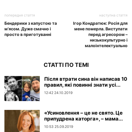
попередня стаття
наступна стаття
Бендерики з капустою та
Ігор Кондратюк: Росія для
м’ясом. Дуже смачно і
мене померла. Виступати
просто в приготуванні
перед агресором –
низькокультурно і
малоінтелектуально
СТАТТІ ПО ТЕМІ
Після втрати сина він написав 10
правил, які повинні знати усі...
12:42 24.10.2019
«Усиновлення – це не свято. Це
припудрена каторга», – мама...
10:53 25.09.2019