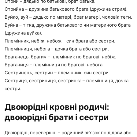
Стрий – дядько по батькові, брат батька.
Стрийна – дружина батькового брата (дружина стрия).
Вуйко, вуй – дядько по матері, брат матері, чоловік тети.
Вуйна – тітка, дружина батькового чи материного брата
(дружина вуйка).
Племінник, небіж, небож – син брата або сестри.
Племінниця, небога – дочка брата або сестри.
Братанець, братич – племінник по братові, небіж.
Братаниця – племінниця по братові, небога.
Сестринець, сестрин – племінник, син сестри.
Сестриця, сестриниця, сестринка – племінниця, дочка
сестри.
Двоюрідні кровні родичі:
двоюрідні брати і сестри
Двоюрідні, перевершні – родинний зв’язок по дідови або