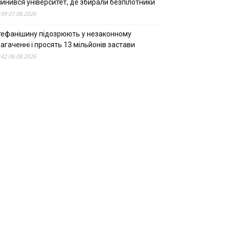
пинився університет, де збирали безпілотники
:59 07.08.2026
тефанішину підозрюють у незаконному
агаченні і просять 13 мільйонів застави
:42 06.08.2026