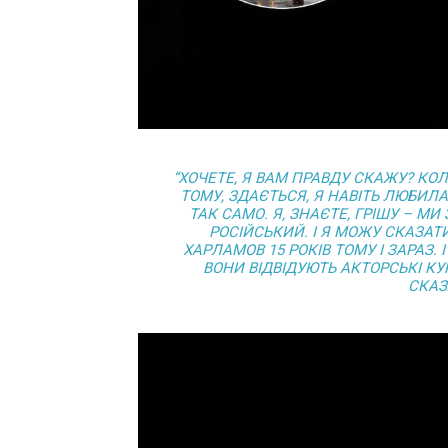
“ХОЧЕТЕ, Я ВАМ ПРАВДУ СКАЖУ? КОЛИ
ТОМУ, ЗДАЄТЬСЯ, Я НАВІТЬ ЛЮБИЛА
ТАК САМО. Я, ЗНАЄТЕ, ГРІШУ – М
РОСІЙСЬКИЙ. І Я МОЖУ СКАЗАТИ
ХАРЛАМОВ 15 РОКІВ ТОМУ І ЗАРАЗ.
ВОНИ ВІДВІДУЮТЬ АКТОРСЬКІ КУР
СКАЗ