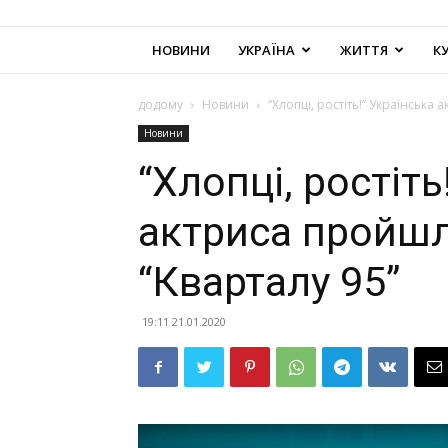
НОВИНИ
УКРАЇНА
ЖИТТЯ
К
додому
Новини
“Хлопці, ростіть!” Українська
Новини
“Хлопці, ростіть
актриса пройшл
“Кварталу 95”
19:11 21.01.2020