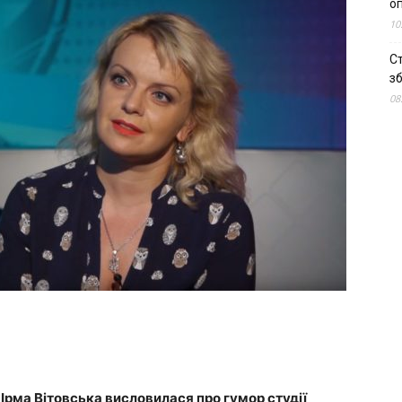
о
10
С
зб
08
 Ірма Вітовська висловилася про гумор студії