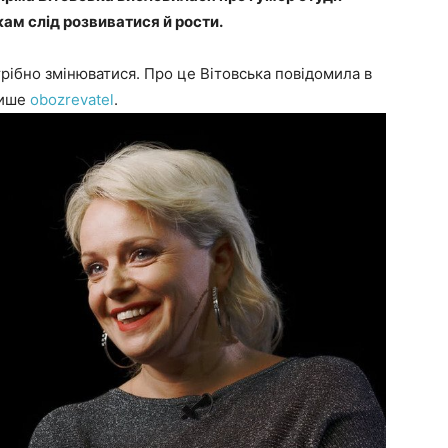
кам слід розвиватися й рости.
отрібно змінюватися. Про це Вітовська повідомила в
пише
obozrevatel
.