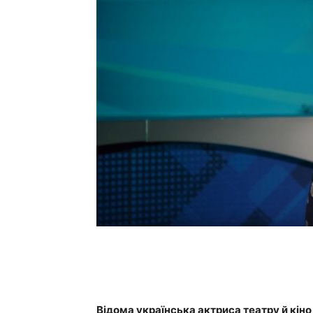
Відома українська актриса театру й кіно