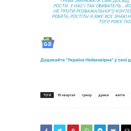
“ТРЕБА ЗМІНЮВАТИ СВІЙ ДОСВІД
РОСТИ. У НАС І ТАК ОБИВАТЕЛЬ… Й
НЕ ПРОТИ РОЗВАЖАЛЬНОГО КОНТЕНТУ
РЄБЯТА, РОСТІТЬ! Я ВЖЕ ВСЕ ЗНАЮ 
ТОГО РОКУ, ПО
Додавайте "Україна Неймовірна" у свої 
ТЕГИ
95 квартал
гумор
думка
життя