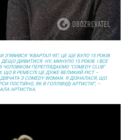
 З’ЯВИВСЯ “КВАРТАЛ 95”, ЦЕ ЩЕ БУЛО 15 РОКІВ
 ДЕЩО ДИВИТИСЯ. НУ, МИНУЛО 15 РОКІВ. І ВСЕ
И З ЧОЛОВІКОМ ПЕРЕГЛЯДАЄМО “COMEDY CLUB”
, ЩО В РЕМЕСЛІ ЦЕ ДУЖЕ ВЕЛИКИЙ РІСТ –
 І ДІВЧАТА З COMEDY WOMAN. Я ДІЗНАЛАСЯ, ЩО
СИ ПОСТІЙНО, ЯК В ГОЛЛІВУДІ АРТИСТИ”, –
АЛА АРТИСТКА.