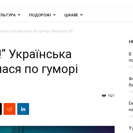
УЛЬТУРА
ПОДОРОЖІ
ЦІКАВЕ
 актриса пройшлася по гуморі “Кварталу 95”
Н
!” Українська
В 
п
ася по гуморі
11
Ф
б
11
1621
Е
н
11
У 