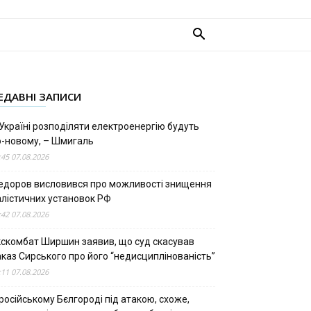
ЕДАВНІ ЗАПИСИ
Україні розподіляти електроенергію будуть
о-новому, – Шмигаль
:45 07.08.2026
едоров висловився про можливості знищення
алістичних установок РФ
:42 07.08.2026
кскомбат Ширшин заявив, що суд скасував
аказ Сирського про його “недисциплінованість”
:11 07.08.2026
російському Бєлгороді під атакою, схоже,