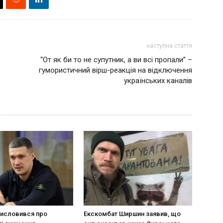
наступна стаття
“От як би то не супутник, а ви всі пропали” –
гумористичний вірш-реакція на відключення
українських каналів
исловився про
Екскомбат Ширшин заявив, що