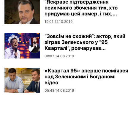
“Яскраве підтвердження
психічного збочення тих, хто
придумав цей номер, і тих,...
19:01 22.10.2019
“Зовсім не схожий”: актор, який
зіграв Зеленського у “95
Кварталі”, розчарував...
08:07 14.08.2019
«Квартал 95» вперше посміявся
над Зеленським і Богданом:
відео
05:48 14.08.2019