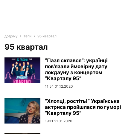
додому
теги
95 квартал
95 квартал
“Пазл склався”: українці
пов’язали ймовірну дату
локдауну з концертом
“Кварталу 95”
11:54 01.12.2020
“Хлопці, ростіть!” Українська
актриса пройшлася по гуморі
“Кварталу 95”
19:11 21.01.2020