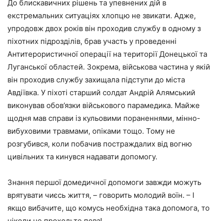
До блискавичних рішень та упевнених дій в
екстремальних ситуаціях хлопцю не звикати. Адже,
упродовж двох років він проходив службу в одному з
піхотних підрозділів, брав участь у проведенні
Антитерористичної операції на території Донецької та
Луганської областей. Зокрема, військова частина у якій
він проходив службу захищала підступи до міста
Авдіївка. У піхоті старший солдат Андрій Алямський
виконував обов’язки військового парамедика. Майже
щодня мав справи із кульовими пораненнями, мінно-
вибуховими травмами, опіками тощо. Тому не
розгубився, коли побачив постраждалих від вогню
цивільних та кинувся надавати допомогу.
Знання першої домедичної допомоги завжди можуть
врятувати чиєсь життя, – говорить молодий воїн. – І
якщо вибачите, що комусь необхідна така допомога, то
ніколи не проходьте повз!