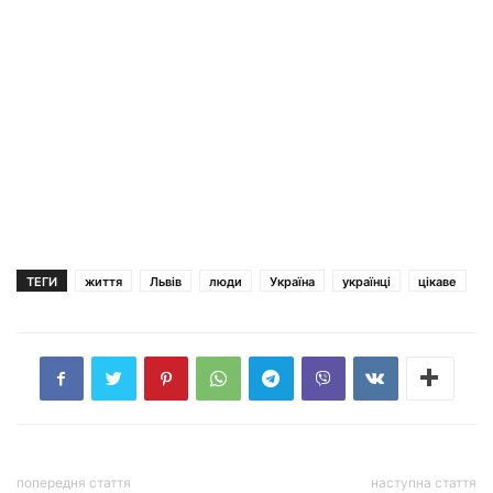
ТЕГИ
життя
Львів
люди
Україна
українці
цікаве
попередня стаття
наступна стаття