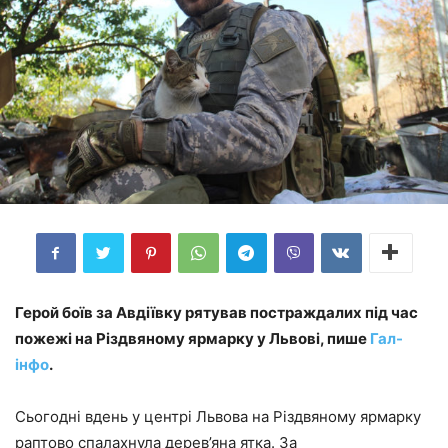
Герой боїв за Авдіївку рятував постраждалих під час
пожежі на Різдвяному ярмарку у Львові, пише
Гал-
інфо
.
Сьогодні вдень у центрі Львова на Різдвяному ярмарку
раптово спалахнула дерев’яна ятка. За