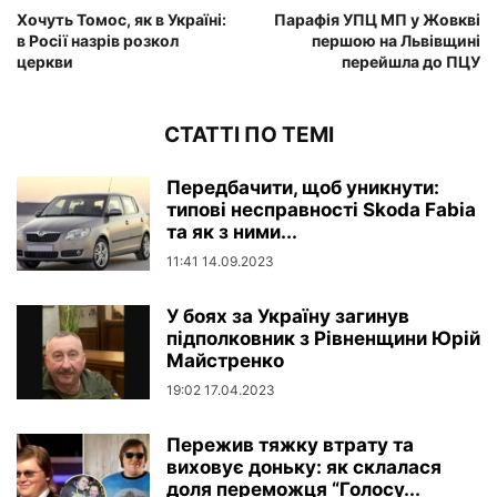
Хочуть Томос, як в Україні:
Парафія УПЦ МП у Жовкві
в Росії назрів розкол
першою на Львівщині
церкви
перейшла до ПЦУ
СТАТТІ ПО ТЕМІ
Передбачити, щоб уникнути:
типові несправності Skoda Fabia
та як з ними...
11:41 14.09.2023
У боях за Україну загинув
підполковник з Рівненщини Юрій
Майстренко
19:02 17.04.2023
Пережив тяжку втрату та
виховує доньку: як склалася
доля переможця “Голосу...