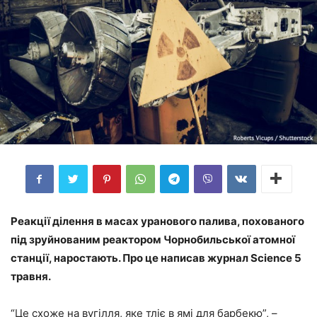
Реакції ділення в масах уранового палива, похованого
під зруйнованим реактором Чорнобильської атомної
станції, наростають. Про це написав журнал Science 5
травня.
“Це схоже на вугілля, яке тліє в ямі для барбекю”, –