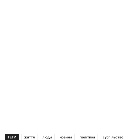
ТЕГИ
життя
люди
новини
політика
суспільство