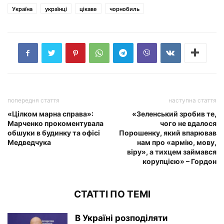
Україна
українці
цікаве
чорнобиль
попередня стаття
наступна стаття
«Цілком марна справа»:
«Зеленський зробив те,
Марченко прокоментувала
чого не вдалося
обшуки в будинку та офісі
Порошенку, який впарював
Медведчука
нам про «армію, мову,
віру», а тихцем займався
корупцією» – Гордон
СТАТТІ ПО ТЕМІ
В Україні розподіляти