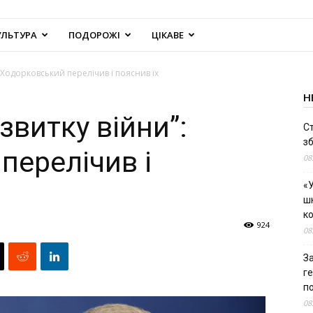
УЛЬТУРА
ПОДОРОЖІ
ЦІКАВЕ
 Ходорковський перелічив і пояснив їх
Н
звитку війни”:
С
зб
перелічив і
08
«У
шк
к
924
08
За
г
п
08