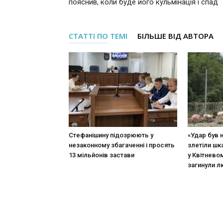
пояснив, коли буде його кульмінація і спад
СТАТТІ ПО ТЕМІ
БІЛЬШЕ ВІД АВТОРА
Стефанішину підозрюють у
«Удар був 
незаконному збагаченні і просять
злетіли шк
13 мільйонів застави
у Квітневом
загинули 