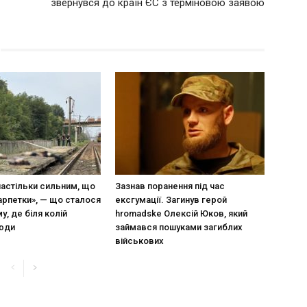
звернувся до країн ЄС з терміновою заявою
настільки сильним, що
Зазнав поранення під час
арпетки», — що сталося
ексгумації. Загинув герой
у, де біля колій
hromadske Олексій Юков, який
люди
займався пошуками загиблих
військових