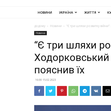
НОВИНИ
УКРАЇНА
ЖИТТЯ
К
додому
Новини
“Є три шляхи розвитку війни”:
Новини
“Є три шляхи ро
Ходорковський 
пояснив їх
16:00 15.02.2023