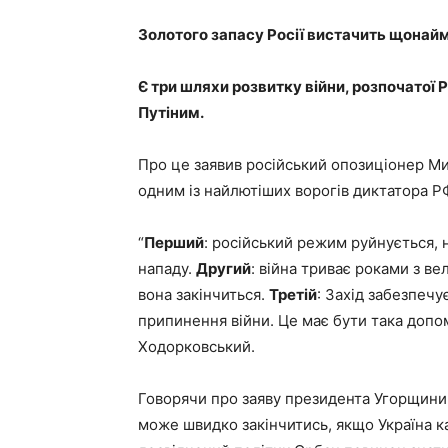
Золотого запасу Росії вистачить щонай
Є три шляхи розвитку війни, розпочатої
Путіним.
Про це заявив російський опозиціонер Ми
одним із найлютіших ворогів диктатора 
“
Перший
: російський режим руйнується, 
нападу.
Другий
: війна триває роками з в
вона закінчиться.
Третій
: Захід забезпеч
припинення війни. Це має бути така допом
Ходорковський.
Говорячи про заяву президента Угорщини В
може швидко закінчитись, якщо Україна к