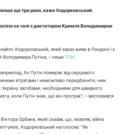
менше ще три роки, каже Ходорковський.
 Росією на чолі з диктатором Кремля Володимиром
хайло Ходорковський, який зараз живе в Лондоні і є
РФ Володимира Путіна, – пише
ТСН
.
наприклад, бо Путін помирає від серцевого
еликими втратами і неможливо передбачити, чим
ує Україну засобами, необхідними для швидкого
ога, коли Путін знає, що він програє”, – висловився
іктора Орбана, який сказав, що, мовляв, війна
апітулює, Ходорковський наголосив: “Як