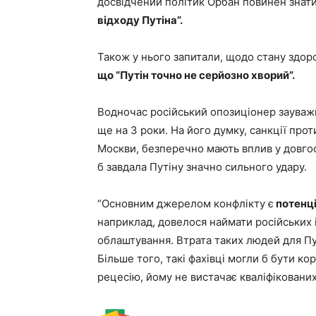
досвідчений політик Орбан повинен знат
відходу Путіна”.
Також у нього запитали, щодо стану здоро
що “Путін точно не серйозно хворий”.
Водночас російський опозиціонер зауваж
ще на 3 роки. На його думку, санкції прот
Москви, безперечно мають вплив у довгост
б завдала Путіну значно сильного удару.
“Основним джерелом конфлікту є
потенці
наприклад, довелося наймати російських 
облаштування. Втрата таких людей для Пут
Більше того, такі фахівці могли б бути к
рецесію, йому не вистачає кваліфікованих