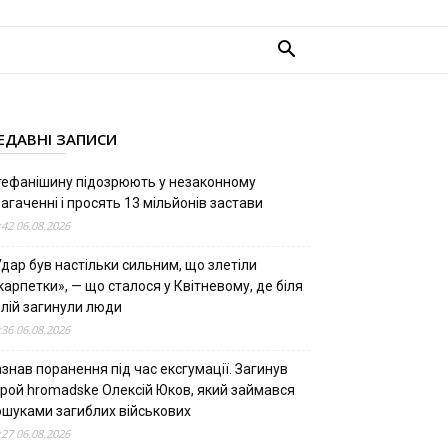
ЕДАВНІ ЗАПИСИ
тефанішину підозрюють у незаконному
агаченні і просять 13 мільйонів застави
:42 06.08.2026
дар був настільки сильним, що злетіли
арпетки», — що сталося у Квітневому, де біля
олій загинули люди
:36 06.08.2026
знав поранення під час ексгумації. Загинув
ерой hromadske Олексій Юков, який займався
ошуками загиблих військових
:27 06.08.2026