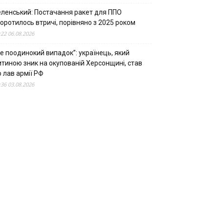
еленський: Постачання ракет для ППО
оротилось втричі, порівняно з 2025 роком
:22 06.08.2026
е поодинокий випадок”: українець, який
итиною зник на окупованій Херсонщині, став
 лав армії РФ
:36 03.08.2026