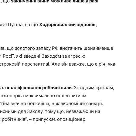
и, що
закінчення війни можливе лише у разі
в’я Путіна, на що
Ходорковський відповів,
ив, що золотого запасу РФ вистачить щонайменше
и Росії, які введені Заходом за агресію
роковій перспективі. Але він вважає, що є річ, яка
ал кваліфікованої робочої сили.
Західним країнам,
інженерів і максимально полегшити їм
іна значно болючіша, ніж економічні санкції.
орисними для Заходу, тому що, незважаючи на
 робітників”, – припускає опозиціонер.