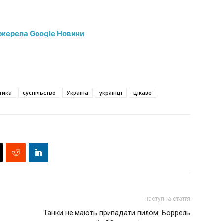
джерела Google Новини
тика
суспільство
Україна
українці
цікаве
наступна стаття
Танки не мають припадати пилом: Боррель