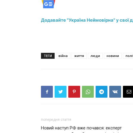
Додавайте "Україна Неймовірна" у свої 
ТЕГИ
війна
життя
люди
новини
полі
попередня стаття
Новий наступ РФ вже почався: експерт