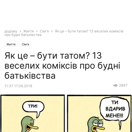
додому
Життя
Сім'я
Як це – бути татом? 13 веселих коміксів
про будні батьківства
Життя
Сім'я
Як це – бути татом? 13
веселих коміксів про будні
батьківства
2847
11:37 17.06.2018