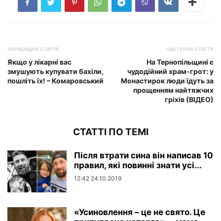
попередня стаття
наступна стаття
Якщо у лікарні вас
На Тернопільщині є
змушують купувати бахіли,
чудодійний храм-грот: у
пошліть їх! – Комаровський
Монастирок люди їдуть за
прощенням найтяжчих
гріхів (ВІДЕО)
СТАТТІ ПО ТЕМІ
Після втрати сина він написав 10
правил, які повинні знати усі...
12:42 24.10.2019
«Усиновлення – це не свято. Це