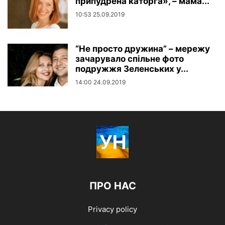
припудрена каторга», – мама...
10:53 25.09.2019
“Не просто дружина” – мережу
зачарувало спільне фото
подружжя Зеленських у...
14:00 24.09.2019
ПРО НАС
Privacy policy