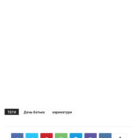
ТЕГИ
День батька
карикатури