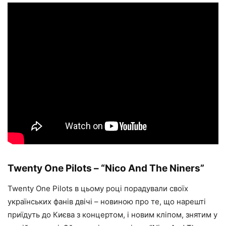
Twenty One Pilots – “Nico And The Niners”
Twenty One Pilots в цьому році порадували своїх
українських фанів двічі – новиною про те, що нарешті
приїдуть до Києва з концертом, і новим кліпом, знятим у