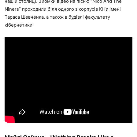
нашій столиці. Зйомки відео на пісню “Nico And The
Niners” проходили біля одного з корпусів КНУ імені
Тараса Шевченка, а також в будівлі факультету
кібернетики.