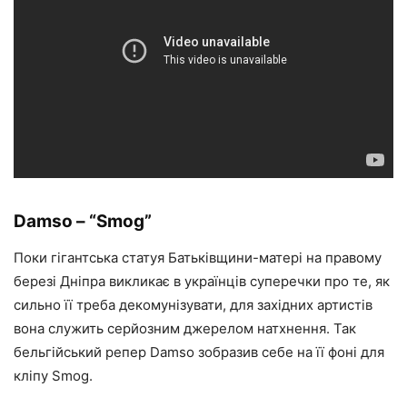
Damso – “Smog”
Поки гігантська статуя Батьківщини-матері на правому
березі Дніпра викликає в українців суперечки про те, як
сильно її треба декомунізувати, для західних артистів
вона служить серйозним джерелом натхнення. Так
бельгійський репер Damso зобразив себе на її фоні для
кліпу Smog.