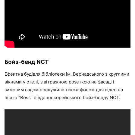
Бойз-бенд NCT
Ефектна будівля бібліотеки ім. Вернадського з круглими
вікнами у стелі, з вітражною розеткою на фасаді і
зимовим садом послужила також фоном для відео на
пісню “Boss” південнокорейського бойз-бенду NCT.