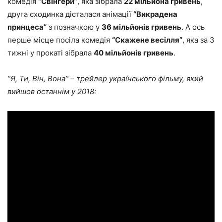
комедія
“Свінгери”
, яка зібрала
22 мільйона гривень
,
друга сходинка дісталася анімації
“Викрадена
принцеса”
з позначкою у
36 мільйонів гривень
. А ось
перше місце посіла комедія
“Скажене весілля”
, яка за 3
тижні у прокаті зібрала
40 мільйонів гривень
.
“Я, Ти, Він, Вона” – трейлер українського фільму, який
вийшов останнім у 2018: