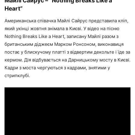
Майлі Сайрус – “Nothing Breaks Like a
Heart”
Американська співачка Майлі Сайрус представила кліп,
який укінці жовтня знімала в Києві. У відео на пісню
Nothing Breaks Like a Heart, записану Майлі разом з
британським діджеєм Марком Ронсоном, виконавиця
постає у блискучому платті з відвертим декольте і їде за
кермом. Дія відбувається на Дарницькому мосту в Києві.
Кадри з моста чергуються з кадрами, знятими у
стрипклубі.