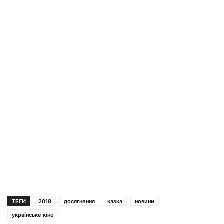
ТЕГИ
2018
досягнення
казка
новини
українське кіно