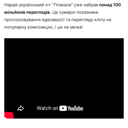
Наразі український хіт “Плакала” уже набрав
понад 100
мільйонів переглядів
. Це сумарні показники
прослуховування аудіоверсії та перегляду кліпу на
популярну композицію, і це не межа!