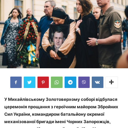
У Михайлівському Золотоверхому соборі відбулася
церемонія прощання з героїчним майором Збройних
Сил України, командиром батальйону окремої
механізованої бригади імені Чорних Запорожців,