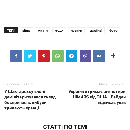
ТЕГИ
війна
життя
люди
новини
українці
фото
попередня стаття
наступна стаття
У Шахтарську вночі
Україна отримає ще чотири
демілітаризувався склад
HIMARS від США – Байден
боєприпасів: вибухи
підписав указ
тривають вранці
СТАТТІ ПО ТЕМІ