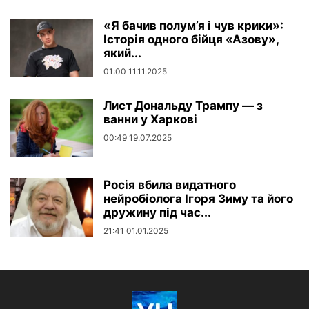
«Я бачив полум’я і чув крики»:
Історія одного бійця «Азову»,
який...
01:00 11.11.2025
Лист Дональду Трампу — з
ванни у Харкові
00:49 19.07.2025
Росія вбила видатного
нейробіолога Ігоря Зиму та його
дружину під час...
21:41 01.01.2025