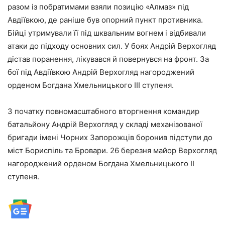
разом із побратимами взяли позицію «Алмаз» під
Авдіївкою, де раніше був опорний пункт противника.
Бійці утримували її під шквальним вогнем і відбивали
атаки до підходу основних сил. У боях Андрій Верхогляд
дістав поранення, лікувався й повернувся на фронт. За
бої під Авдіївкою Андрій Верхогляд нагороджений
орденом Богдана Хмельницького III ступеня.
З початку повномасштабного вторгнення командир
батальйону Андрій Верхогляд у складі механізованої
бригади імені Чорних Запорожців боронив підступи до
міст Бориспіль та Бровари. 26 березня майор Верхогляд
нагороджений орденом Богдана Хмельницького II
ступеня.