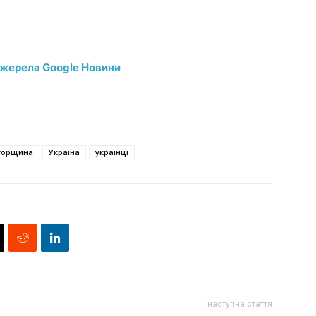
джерела Google Новини
горщина
Україна
українці
наступна стаття