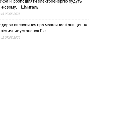
Україні розподіляти електроенергію будуть
о-новому, – Шмигаль
:45 07.08.2026
едоров висловився про можливості знищення
алістичних установок РФ
:42 07.08.2026