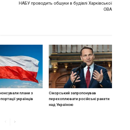
НАБУ проводить обшуки в будівлі Харківської
ОВА
нонсували плани з
Сікорський запропонував
портації українців
перехоплювати російські ракети
над Україною