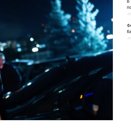
В 
п
11
Ф
б
11