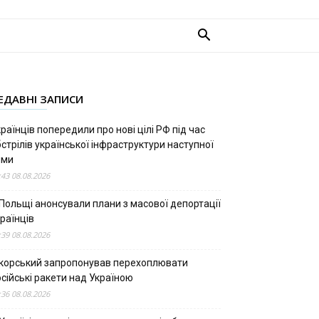
ЕДАВНІ ЗАПИСИ
раїнців попередили про нові цілі РФ під час
стрілів української інфраструктури наступної
ими
:43 08.08.2026
 Польщі анонсували плани з масової депортації
раїнців
:39 08.08.2026
ікорський запропонував перехоплювати
сійські ракети над Україною
:36 08.08.2026