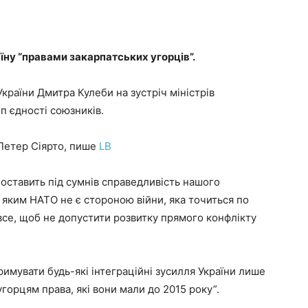
у “правами закарпатських угорців”.
країни Дмитра Кулеби на зустріч міністрів
 єдності союзників.
Петер Сіярто, пише
LB
поставить під сумнів справедливість нашого
 яким НАТО не є стороною війни, яка точиться по
 все, щоб не допустити розвитку прямого конфлікту
имувати будь-які інтеграційні зусилля України лише
горцям права, які вони мали до 2015 року”.