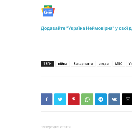
Додавайте "Україна Неймовірна" у свої 
ТЕГИ
війна
Закарпаття
люди
МЗС
У
попередня стаття