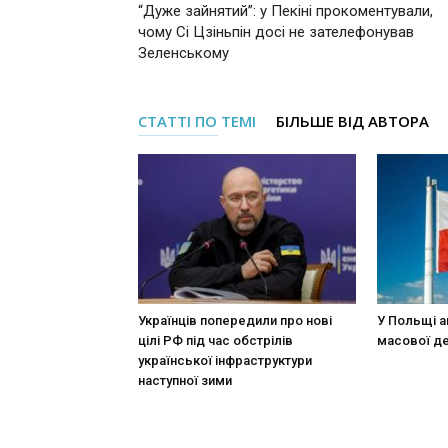
“Дуже зайнятий”: у Пекіні прокоментували,
чому Сі Цзіньпін досі не зателефонував
Зеленському
СТАТТІ ПО ТЕМІ
БІЛЬШЕ ВІД АВТОРА
Українців попередили про нові
У Польщі а
цілі РФ під час обстрілів
масової де
української інфраструктури
наступної зими