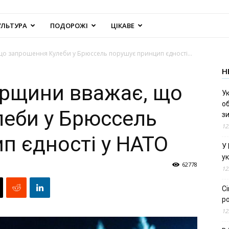
УЛЬТУРА
ПОДОРОЖІ
ЦІКАВЕ
о запрошення Кулеби у Брюссель порушує принцип єдності...
Н
орщини вважає, що
Ук
об
еби у Брюссель
з
12
п єдності у НАТО
У
ук
62778
12
С
ро
12