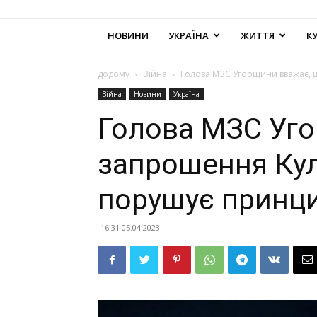
НОВИНИ
УКРАЇНА
ЖИТТЯ
К
додому
Війна
Голова МЗС Угорщини вважає, щ
Війна
Новини
Україна
Голова МЗС Уг
запрошення Кул
порушує принци
16:31 05.04.2023