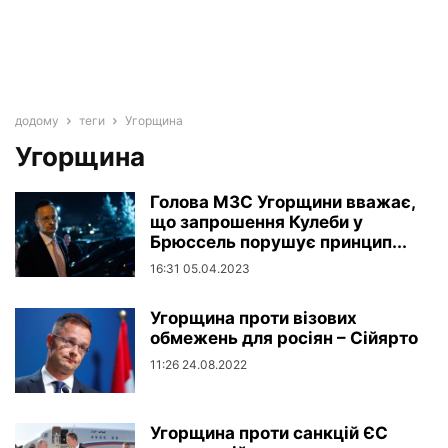
додому
теги
Угорщина
Угорщина
Голова МЗС Угорщини вважає,
що запрошення Кулеби у
Брюссель порушує принцип...
16:31 05.04.2023
Угорщина проти візових
обмежень для росіян – Сійярто
11:26 24.08.2022
Угорщина проти санкцій ЄС