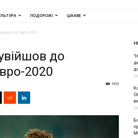
УЛЬТУРА
ПОДОРОЖІ
ЦІКАВЕ
кращих на Євро-2020
Н
увійшов до
“Н
д
вро-2020
до
08
1953
К
Cl
в
08
Б
п
М