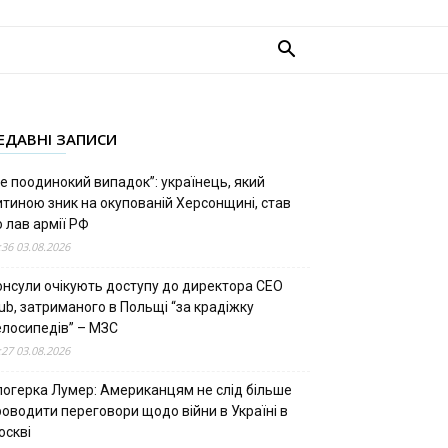
ЕДАВНІ ЗАПИСИ
е поодинокий випадок”: українець, який
итиною зник на окупованій Херсонщині, став
 лав армії РФ
:36 03.08.2026
онсули очікують доступу до директора CEO
ub, затриманого в Польщі “за крадіжку
елосипедів” – МЗС
:27 03.08.2026
логерка Лумер: Американцям не слід більше
роводити переговори щодо війни в Україні в
оскві