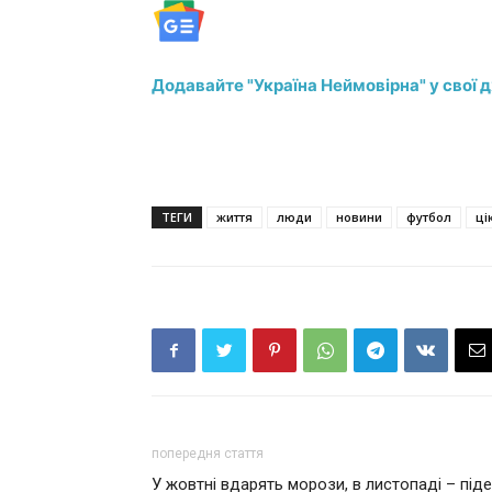
Додавайте "Україна Неймовірна" у свої 
ТЕГИ
життя
люди
новини
футбол
ці
попередня стаття
У жовтні вдарять морози, в листопаді – піде