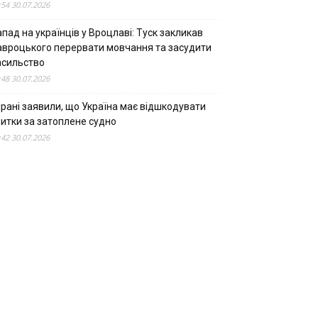
:54 30.07.2026
пад на українців у Вроцлаві: Туск закликав
авроцького перервати мовчання та засудити
асильство
:48 30.07.2026
Ірані заявили, що Україна має відшкодувати
битки за затоплене судно
:42 30.07.2026