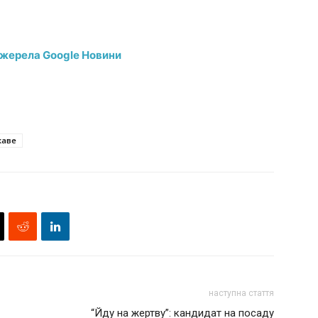
джерела Google Новини
каве
наступна стаття
“Йду на жертву”: кандидат на посаду