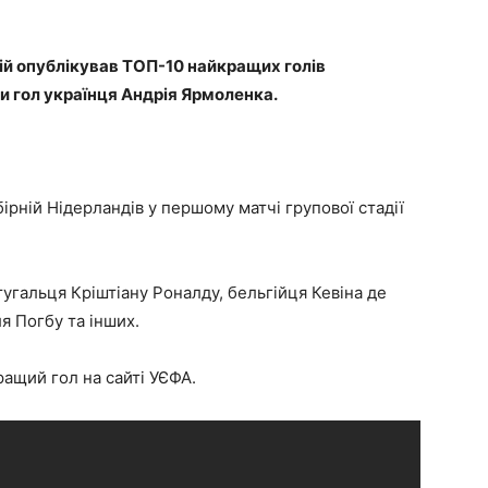
й опублікував ТОП-10 найкращих голів
и гол українця Андрія Ярмоленка.
бірній Нідерландів у першому матчі групової стадії
угальця Кріштіану Роналду, бельгійця Кевіна де
я Погбу та інших.
ращий гол на сайті УЄФА.