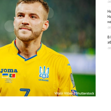
08
На
Н
н
08
В 
з
08