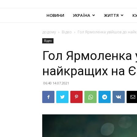
НОВИНИ
УКРАЇНА
ЖИТТЯ
К
додому
Відео
Гол Ярмоленка увійшов до най
Відео
Гол Ярмоленка 
найкращих на Є
06:40 14.07.2021