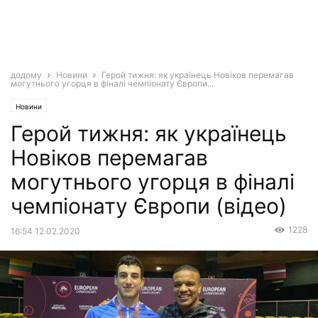
додому
Новини
Герой тижня: як українець Новіков перемагав
могутнього угорця в фіналі чемпіонату Європи...
Новини
Герой тижня: як українець
Новіков перемагав
могутнього угорця в фіналі
чемпіонату Європи (відео)
1228
16:54 12.02.2020