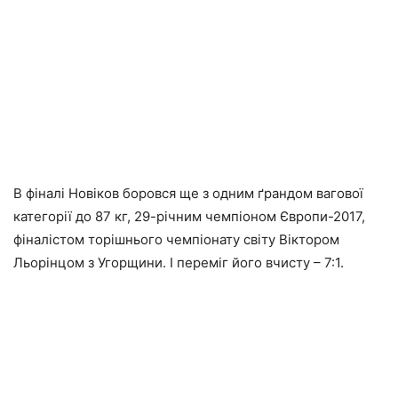
В фіналі Новіков боровся ще з одним ґрандом вагової
категорії до 87 кг, 29-річним чемпіоном Європи-2017,
фіналістом торішнього чемпіонату світу Віктором
Льорінцом з Угорщини. І переміг його вчисту – 7:1.