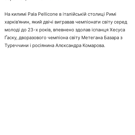
На килимі Pala Pellicone в італійській столиці Римі
харків’янин, який двічі вигравав чемпіонати світу серед
молоді до 23-х років, впевнено здолав іспанця Хесуса
Ґаску, дворазового чемпіона світу Метегана Базара з
Туреччини і росіянина Алєксандра Комарова.