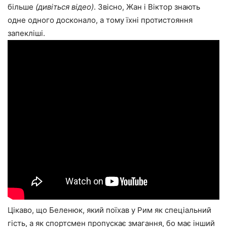
більше
(дивіться відео)
. Звісно, Жан і Віктор знають
одне одного досконало, а тому їхні протистояння
запекліші.
Цікаво, що Беленюк, який поїхав у Рим як спеціальний
гість, а як спортсмен пропускає змагання, бо має інший