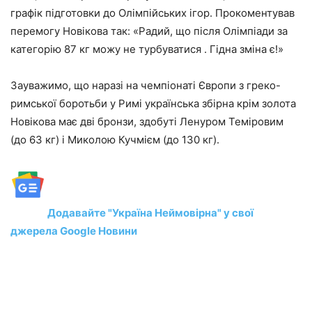
графік підготовки до Олімпійських ігор. Прокоментував
перемогу Новікова так: «Радий, що після Олімпіади за
категорію 87 кг можу не турбуватися . Гідна зміна є!»
Зауважимо, що наразі на чемпіонаті Європи з греко-
римської боротьби у Римі українська збірна крім золота
Новікова має дві бронзи, здобуті Ленуром Теміровим
(до 63 кг) і Миколою Кучмієм (до 130 кг).
Додавайте "Україна Неймовірна" у свої
джерела Google Новини