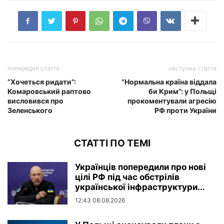
попередня стаття
наступна стаття
“Хочеться ридати”:
“Нормальна країна віддала
Комаровський раптово
би Крим”: у Польщі
висловився про
прокоментували агресію
Зеленського
РФ проти України
СТАТТІ ПО ТЕМІ
Українців попередили про нові
цілі РФ під час обстрілів
української інфраструктури...
12:43 08.08.2026