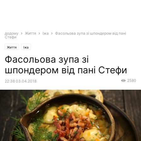
додому
Життя
Іжа
Фасольова зупа зі шпондером від пані
Стефи
Життя
Іжа
Фасольова зупа зі
шпондером від пані Стефи
2580
22:38 03.04.2018