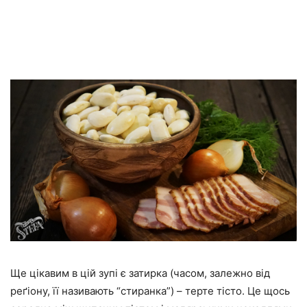
Ще цікавим в цій зупі є затирка (часом, залежно від
реґіону, її називають “стиранка”) – терте тісто. Це щось