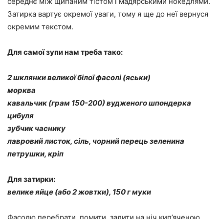
середнє між щипаним тістом і мадярськими нокедлями.
Затирка вартує окремої уваги, тому я ще до неї вернуся
окремим текстом.
Для самої зупи нам треба тако:
2 шклянки великої білої фасолі (яськи)
морква
кавальчик (грам 150-200) вудженого шпондерка
цибуля
зубчик часнику
лавровий листок, сіль, чорний перець зеленина
петрушки, кріп
Для затирки:
велике яйце (або 2 жовтки), 150 г муки
Фасолю перебрати, помити, залити на ніч кип’яченою