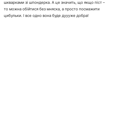
шкварками зі шпондерка. А це значить, що якщо піст –
то можна обійтися без мняска, а просто посмажити
цибульки. І все одно вона буде дуууже добра!