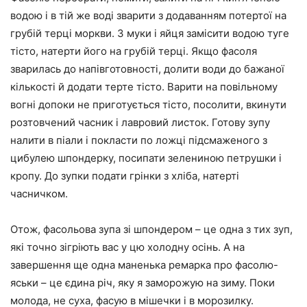
водою і в тій же воді зварити з додаванням потертої на
грубій терці моркви. З муки і яйця замісити водою туге
тісто, натерти його на грубій терці. Якщо фасоля
зварилась до напівготовності, долити води до бажаної
кількості й додати терте тісто. Варити на повільному
вогні допоки не приготується тісто, посолити, вкинути
розтовчений часник і лавровий листок. Готову зупу
налити в піали і покласти по ложці підсмаженого з
цибулею шпондерку, посипати зелениною петрушки і
кропу. До зупки подати грінки з хліба, натерті
часничком.
Отож, фасольова зупа зі шпондером – це одна з тих зуп,
які точно зігріють вас у цю холодну осінь. А на
завершення ще одна маненька ремарка про фасолю-
яськи – це єдина річ, яку я заморожую на зиму. Поки
молода, не суха, фасую в мішечки і в морозилку.