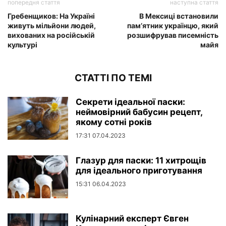
попередня стаття
наступна стаття
Гребенщиков: На Україні
В Мексиці встановили
живуть мільйони людей,
пам’ятник українцю, який
вихованих на російській
розшифрував писемність
культурі
майя
СТАТТІ ПО ТЕМІ
Секрети ідеальної паски:
неймовірний бабусин рецепт,
якому сотні років
17:31 07.04.2023
Глазур для паски: 11 хитрощів
для ідеального приготування
15:31 06.04.2023
Кулінарний експерт Євген