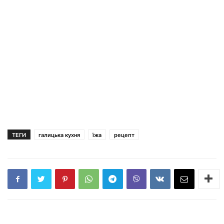
ТЕГИ
галицька кухня
їжа
рецепт