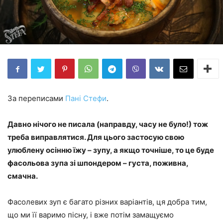
За переписами
Пані Стефи
.
Давно нічого не писала (направду, часу не було!) тож
треба виправлятися. Для цього застосую свою
улюблену осінню їжу – зупу, а якщо точніше, то це буде
фасольова зупа зі шпондером – густа, поживна,
смачна.
Фасолевих зуп є багато різних варіантів, ця добра тим,
що ми її варимо пісну, і вже потім замащуємо