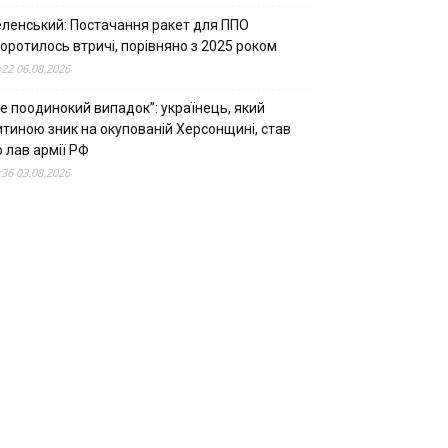
еленський: Постачання ракет для ППО
оротилось втричі, порівняно з 2025 роком
:22 06.08.2026
е поодинокий випадок”: українець, який
итиною зник на окупованій Херсонщині, став
 лав армії РФ
:36 03.08.2026