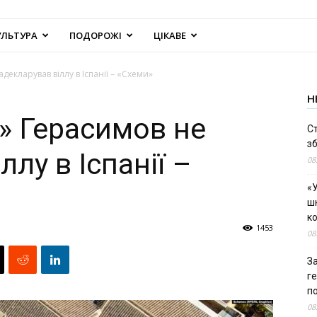
УЛЬТУРА
ПОДОРОЖІ
ЦІКАВЕ
декларував віллу в Іспанії – «Схеми»
Н
С» Герасимов не
С
зб
лу в Іспанії –
08
«У
шк
к
1453
08
За
г
п
08