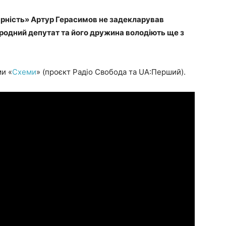
арність» Артур Герасимов не задекларував
ародний депутат та його дружина володіють ще з
и «
Схеми
» (проєкт Радіо Свобода та UA:Перший).