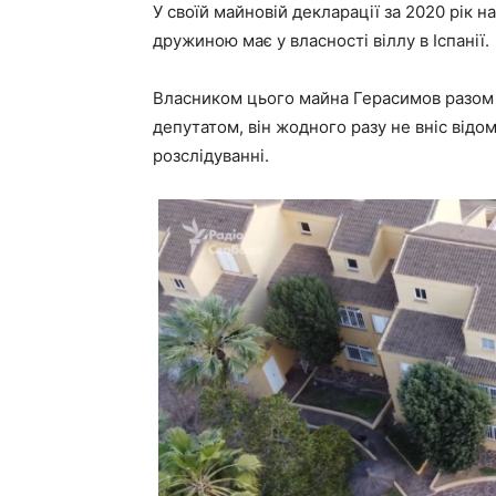
У своїй майновій декларації за 2020 рік 
дружиною має у власності віллу в Іспанії.
Власником цього майна Герасимов разом з
депутатом, він жодного разу не вніс відо
розслідуванні.