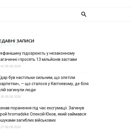
ЕДАВНІ ЗАПИСИ
тефанішину підозрюють у незаконному
агаченні і просять 13 мільйонів застави
:42 06.08.2026
дар був настільки сильним, що злетіли
арпетки», — що сталося у Квітневому, де біля
олій загинули люди
:36 06.08.2026
знав поранення під час ексгумації. Загинув
ерой hromadske Олексій Юков, який займався
ошуками загиблих військових
:27 06.08.2026