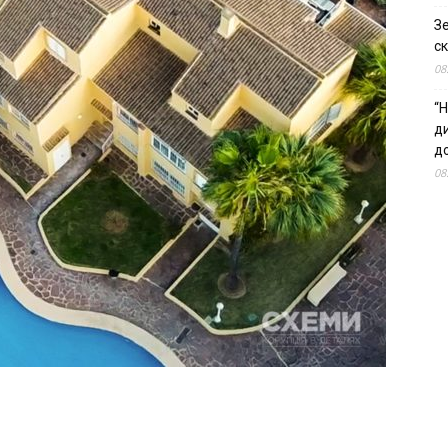
З
ск
08
“Н
д
до
08