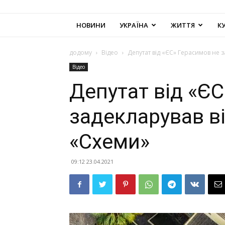
НОВИНИ
УКРАЇНА
ЖИТТЯ
К
додому
Відео
Депутат від «ЄС» Герасимов не за
Відео
Депутат від «Є
задекларував віл
«Схеми»
09:12 23.04.2021