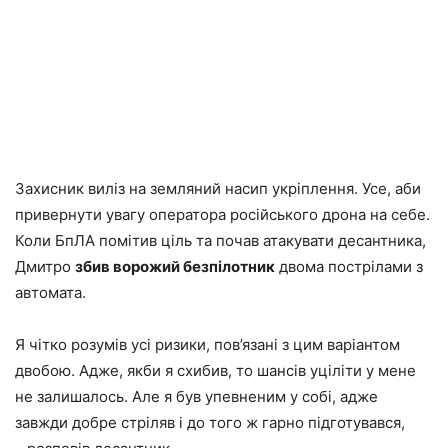
Захисник виліз на земляний насип укріплення. Усе, аби
привернути увагу оператора російського дрона на себе.
Коли БпЛА помітив ціль та почав атакувати десантника,
Дмитро
збив ворожий безпілотник
двома пострілами з
автомата.
Я чітко розумів усі ризики, пов’язані з цим варіантом
двобою. Адже, якби я схибив, то шансів уціліти у мене
не залишалось. Але я був упевненим у собі, адже
завжди добре стріляв і до того ж гарно підготувався,