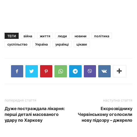
ТЕГИ
війна
життя
люди
новини
політика
суспільство
Україна
українці
цікаве
попередня стаття
наступна стаття
Дуже постраждала лікарня:
Ексрозвіднику
перші деталі масованого
Червінському оголосили
удару по Харкову
нову підозру – джерело