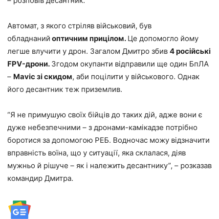
– розповів десантник.
Автомат, з якого стріляв військовий, був
обладнаний
оптичним прицілом.
Це допомогло йому
легше влучити у дрон. Загалом Дмитро збив
4 російські
FPV-дрони.
Згодом окупанти відправили ще один БпЛА
–
Mavic зі скидом
, аби поцілити у військового. Однак
його десантник теж приземлив.
“Я не примушую своїх бійців до таких дій, адже вони є
дуже небезпечними – з дронами-камікадзе потрібно
боротися за допомогою РЕБ. Водночас можу відзначити
вправність воїна, що у ситуації, яка склалася, діяв
мужньо й рішуче – як і належить десантнику”, – розказав
командир Дмитра.