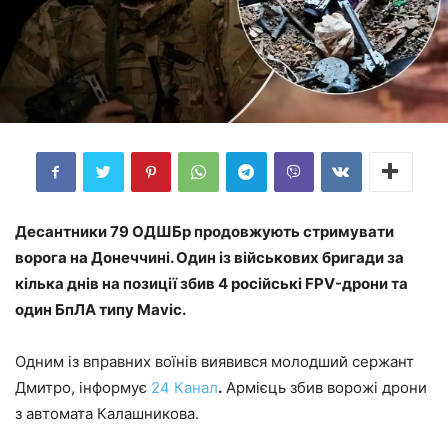
Десантники 79 ОДШБр продовжують стримувати
ворога на Донеччині. Один із військових бригади за
кілька днів на позиції збив 4 російські FPV-дрони та
один БпЛА типу Mavic.
Одним із вправних воїнів виявився молодший сержант
Дмитро, інформує
24 Канал
.
Армієць збив ворожі дрони
з автомата Калашникова.