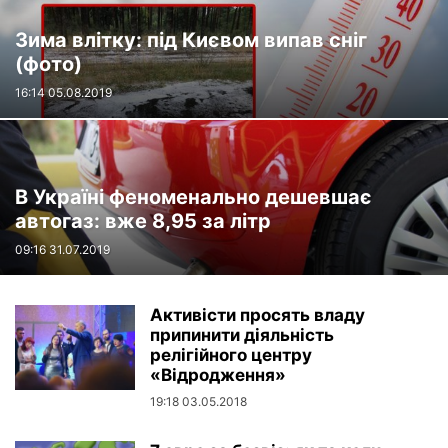
Зима влітку: під Києвом випав сніг
(фото)
16:14 05.08.2019
В Україні феноменально дешевшає
автогаз: вже 8,95 за літр
09:16 31.07.2019
Активісти просять владу
припинити діяльність
релігійного центру
«Відродження»
19:18 03.05.2018