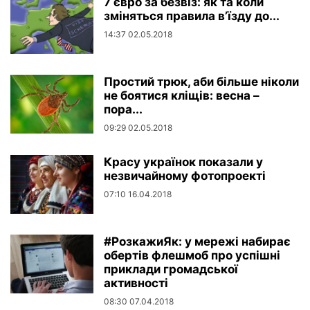
7 євро за безвіз: як та коли
зміняться правила в’їзду до...
14:37 02.05.2018
Простий трюк, аби більше ніколи
не боятися кліщів: весна –
пора...
09:29 02.05.2018
Красу українок показали у
незвичайному фотопроекті
07:10 16.04.2018
#РозкажиЯк: у мережі набирає
обертів флешмоб про успішні
приклади громадської
активності
08:30 07.04.2018