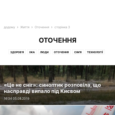
додому
Життя
Оточення
сторінка 3
ОТОЧЕННЯ
ЗДОРОВ'Я
ІЖА
ЛЮДИ
ОТОЧЕННЯ
СІМ'Я
ТЕХНОЛОГІЇ
ТРАДИЦІЇ
«Це не сніг»: синоптик розповіла, що
насправді випало під Києвом
16:34 05.08.2019