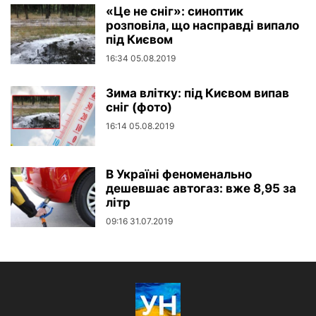
«Це не сніг»: синоптик
розповіла, що насправді випало
під Києвом
16:34 05.08.2019
Зима влітку: під Києвом випав
сніг (фото)
16:14 05.08.2019
В Україні феноменально
дешевшає автогаз: вже 8,95 за
літр
09:16 31.07.2019