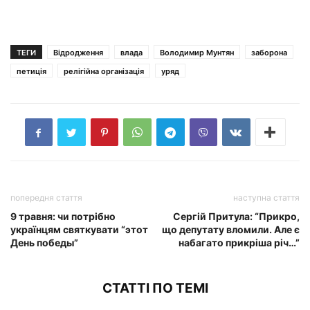
ТЕГИ
Відродження
влада
Володимир Мунтян
заборона
петиція
релігійна організація
уряд
попередня стаття
наступна стаття
9 травня: чи потрібно
Сергій Притула: “Прикро,
українцям святкувати “этот
що депутату вломили. Але є
День победы”
набагато прикріша річ…”
СТАТТІ ПО ТЕМІ