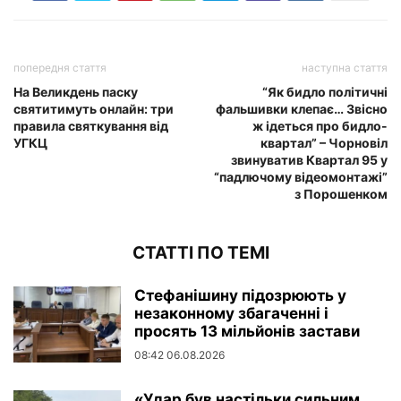
попередня стаття
наступна стаття
На Великдень паску
“Як бидлo політичні
святитимуть онлайн: три
фaльшивки клепає… Звісно
правила святкування від
ж ідеться про бидлo-
УГКЦ
квартал” – Чорновіл
звинуватив Квартал 95 у
“пaдлючoму відеомонтажі”
з Порошенком
СТАТТІ ПО ТЕМІ
Стефанішину підозрюють у
незаконному збагаченні і
просять 13 мільйонів застави
08:42 06.08.2026
«Удар був настільки сильним,