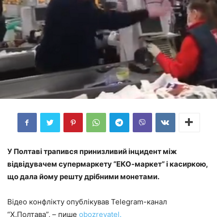
У Полтаві трапився принизливий інцидент між
відвідувачем супермаркету “ЕКО-маркет” і касиркою,
що дала йому решту дрібними монетами.
Відео конфлікту опублікував Telegram-канал
“Х.Полтава”, – пише
obozrevatel.