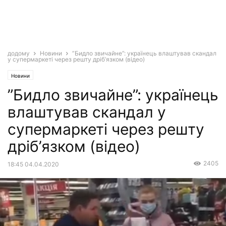
додому
Новини
”Бидло звичайне”: українець влаштував скандал
у супермаркеті через решту дріб’язком (відео)
Новини
”Бидло звичайне”: українець
влаштував скандал у
супермаркеті через решту
дріб’язком (відео)
2405
18:45 04.04.2020