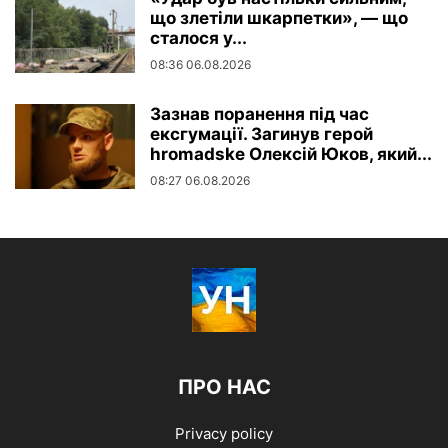
що злетіли шкарпетки», — що
сталося у...
08:36 06.08.2026
Зазнав поранення під час
ексгумації. Загинув герой
hromadske Олексій Юков, який...
08:27 06.08.2026
ПРО НАС
Privacy policy