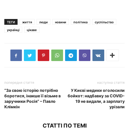
ТЕГИ
життя
люди
новини
політика
суспільство
українці
цікаве
попередня стаття
наступна стаття
“За свою історію потрібно
У Києві медики оголосили
боротися, інакше її візьме в
бойкот: надбавку за COVID-
заручники Росія” – Павло
19 не видали, а зарплату
Клімкін
урізали
СТАТТІ ПО ТЕМІ